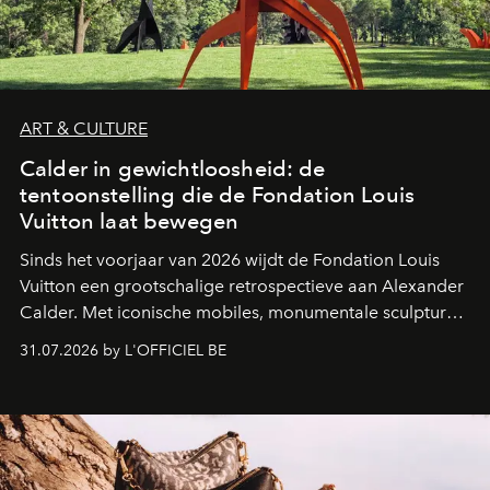
ART & CULTURE
Calder in gewichtloosheid: de
tentoonstelling die de Fondation Louis
Vuitton laat bewegen
Sinds het voorjaar van 2026 wijdt de Fondation Louis
Vuitton een grootschalige retrospectieve aan Alexander
Calder. Met iconische mobiles, monumentale sculpturen
en een poëtische benadering van beweging neemt de
31.07.2026 by L'OFFICIEL BE
Amerikaanse kunstenaar de ruimtes van Frank Gehry
over in een tentoonstelling die de lichtheid van de
beeldhouwkunst opnieuw centraal stelt.