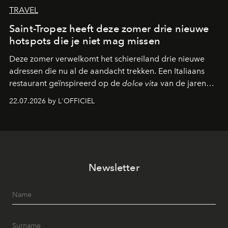
TRAVEL
Saint-Tropez heeft deze zomer drie nieuwe
hotspots die je niet mag missen
Deze zomer verwelkomt het schiereiland drie nieuwe
adressen die nu al de aandacht trekken. Een Italiaans
restaurant geïnspireerd op de
dolce vita
van de jaren
zestig, een Japanse hotspot die na zonsondergang
22.07.2026 by L'OFFICIEL
verandert in een bruisende ontmoetingsplek en de
legendarische Parijse club Raspoutine die eindelijk
neerstrijkt in Saint-Tropez. Dit zijn de nieuwe adressen
die deze zomer de toon zetten, van lange lunches tot
zwoele nachten.
Newsletter