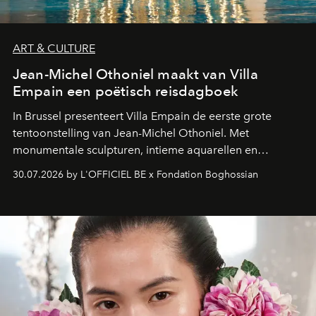
ART & CULTURE
Jean-Michel Othoniel maakt van Villa
Empain een poëtisch reisdagboek
In Brussel presenteert Villa Empain de eerste grote
tentoonstelling van Jean-Michel Othoniel. Met
monumentale sculpturen, intieme aquarellen en
fonkelend Murano-glas creëert de Franse kunstenaar
30.07.2026 by L'OFFICIEL BE x Fondation Boghossian
een emotionele reis waarin elk werk de herinnering
oproept aan een ontmoeting, een bestemming of een
moment van verwondering.