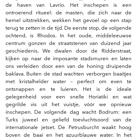
de haven van Lavrio. Het inschepen is een
ontroerend ritueel: de masten, die zich naar de
hemel uitstrekken, wekken het gevoel op een stap
terug te zetten in de tijd. De eerste stop, de volgende
ochtend, is Rhodos. In het oude, middeleeuwse
centrum gonzen de straatstenen van duizend jaar
geschiedenis. We dwalen door de Ridderstraat,
kijken op naar de imposante stadsmuren en laten
ons verleiden door een van de honing druipende
baklava. Buiten de stad wachten verborgen baaitjes
met kristalhelder water – perfect om even te
ontsnappen en te luieren. Het is de ideale
gelegenheid voor een snelle Horiatiki en wat
gegrilde vis uit het vuistje, vó
ó
r we opnieuw
inschepen. De volgende dag wacht Bodrum: een
Turks juweel en geliefd toevluchtsoord van de
internationale jetset. De Petrusburcht waakt hoog
boven de baai en het azuurblauwe water. In het