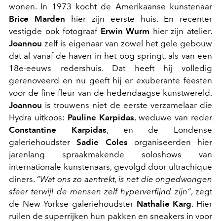
wonen. In 1973 kocht de Amerikaanse kunstenaar
Brice Marden
hier zijn eerste huis. En recenter
vestigde ook fotograaf
Erwin Wurm
hier zijn atelier.
Joannou
zelf is eigenaar van zowel het gele gebouw
dat al vanaf de haven in het oog springt, als van een
18e-eeuws redershuis. Dat heeft hij volledig
gerenoveerd en nu geeft hij er exuberante feesten
voor de fine fleur van de hedendaagse kunstwereld.
Joannou
is trouwens niet de eerste verzamelaar die
Hydra uitkoos:
Pauline Karpidas
, weduwe van reder
Constantine Karpidas
, en de Londense
galeriehoudster
Sadie Coles
organiseerden hier
jarenlang spraakmakende soloshows van
internationale kunstenaars, gevolgd door ultrachique
diners.
“Wat ons zo aantrekt, is net die ongedwongen
sfeer terwijl de mensen zelf hyperverfijnd zijn”
, zegt
de New Yorkse galeriehoudster
Nathalie Karg
. Hier
ruilen de superrijken hun pakken en sneakers in voor