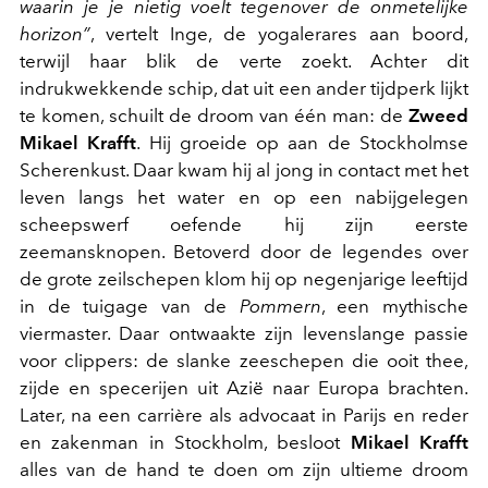
waarin je je nietig voelt tegenover de onmetelijke
horizon”
, vertelt Inge, de yogalerares aan boord,
terwijl haar blik de verte zoekt. Achter dit
indrukwekkende schip, dat uit een ander tijdperk lijkt
te komen, schuilt de droom van één man: de
Zweed
Mikael Krafft
. Hij groeide op aan de Stockholmse
Scherenkust. Daar kwam hij al jong in contact met het
leven langs het water en op een nabijgelegen
scheepswerf oefende hij zijn eerste
zeemansknopen. Betoverd door de legendes over
de grote zeilschepen klom hij op negenjarige leeftijd
in de tuigage van de
Pommern
, een mythische
viermaster. Daar ontwaakte zijn levenslange passie
voor clippers: de slanke zeeschepen die ooit thee,
zijde en specerijen uit Azië naar Europa brachten.
Later, na een carrière als advocaat in Parijs en reder
en zakenman in Stockholm, besloot
Mikael Krafft
alles van de hand te doen om zijn ultieme droom