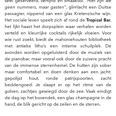
tafel geserveerd, verfijnd en smaakvol.
“Hier zijn we
geen nummers, maar gasten”
, glimlacht een Duitse
passagier, nippend van een glas Kretenzische wijn.
Het sociale leven speelt zich af rond de
Tropical Bar
,
het lijkt haast het dorpsplein waar verhalen worden
verteld en kleurrijke cocktails rijkelijk vloeien. Voor
wie rust zoekt, biedt de mahoniehouten bibliotheek
met antieke litho’s een intieme schuilplek. De
avonden worden opgeluisterd door de muziek van
de pianobar, maar vooral ook door de zuivere pracht
van de immense sterrenhemel. De hutten zijn sober
maar comfortabel en doen denken aan een jacht:
gepolijst hout, ronde patrijspoorten, zacht
beddengoed. Je slaapt er op het ritme van de
golven, zachtjes gewiegd door de zee. Vaak eindigt
de dag op het bovendek, een glas champagne in de
hand, de blik gericht op de zeilen en de sterren.