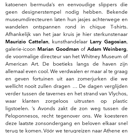
katoenen bermuda’s en eenvoudige slippers die
geen designerstempel nodig hebben. Bekende
museumdirecteuren laten hun jasjes achterwege en
wandelen ontspannen rond in chique T-shirts.
Afhankelijk van het jaar kruis je hier sterkunstenaar
Maurizio Cattelan
, kunsthandelaar
Larry Gagosian
,
galerie-icoon
Marian Goodman
of
Adam Weinberg
,
de voormalige directeur van het Whitney Museum of
American Art. De boetieks langs de haven zijn
allemaal even cool. We verdwalen er maar al te graag
en geven fortuinen uit aan zomerjurken die we
wellicht nooit zullen dragen … De dagen verglijden
verder tussen de tavernes en het strand van Vlychos,
waar klanten zorgeloos uitrusten op plastic
ligstoelen. ’s Avonds zakt de zon weg tussen de
Peloponnesos, recht tegenover ons. We koesteren
deze laatste zonsondergang en beloven elkaar snel
terug te komen. Vóór we terugreizen naar Athene en