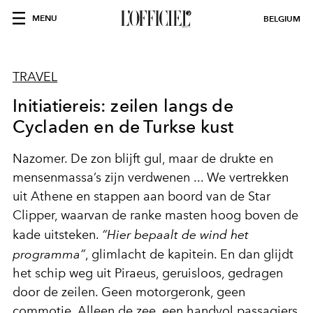
MENU
BELGIUM
TRAVEL
Initiatiereis: zeilen langs de
Cycladen en de Turkse kust
Nazomer. De zon blijft gul, maar de drukte en
mensenmassa’s zijn verdwenen ... We vertrekken
uit Athene en stappen aan boord van de Star
Clipper, waarvan de ranke masten hoog boven de
kade uitsteken.
“Hier bepaalt de wind het
programma”
, glimlacht de kapitein. En dan glijdt
het schip weg uit Piraeus, geruisloos, gedragen
door de zeilen. Geen motorgeronk, geen
commotie. Alleen de zee, een handvol passagiers