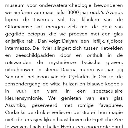
museum voor onderwaterarcheologie bewonderen
we amforen van maar liefst 3000 jaar oud. ’s Avonds
lopen de tavernes vol. De klanken van de
Ottomaanse saz mengen zich met de geur van
gegrilde octopus, die we proeven met een glas
anijsrijke raki. Dan volgt Dalyan: een lieflijk, tijdloos
intermezzo. De rivier slingert zich tussen rietvelden
en zeeschildpadden door en onthult in de
rotswanden de mysterieuze Lycische graven,
uitgehouwen in steen. Daarna meren we aan bij
Santorini, het icoon van de Cycladen. In Oia zet de
zonsondergang de witte huizen en blauwe koepels
in vuur en vlam, in een spectaculaire
kleurensymfonie. We genieten van een glas
Assyrtiko, geserveerd met romige favapuree.
Ondanks de drukte verliezen de straten hun magie
niet: de terrasjes lijken haast boven de Egeïsche Zee
te zweven. Laatste halte: Hydra, een ongerepte parel