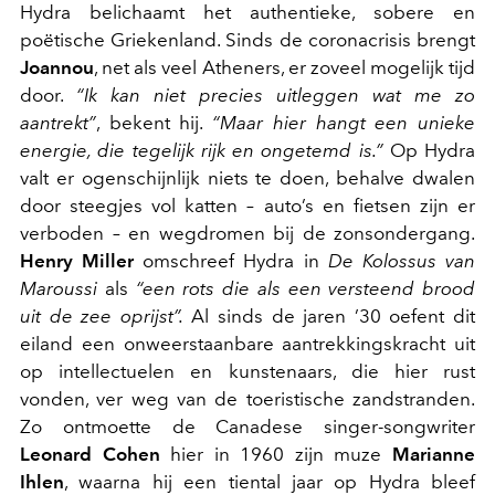
Hydra belichaamt het authentieke, sobere en
poëtische Griekenland. Sinds de coronacrisis brengt
Joannou
, net als veel Atheners, er zoveel mogelijk tijd
door.
“Ik kan niet precies uitleggen wat me zo
aantrekt”
, bekent hij.
“Maar hier hangt een unieke
energie, die tegelijk rijk en ongetemd is.”
Op Hydra
valt er ogenschijnlijk niets te doen, behalve dwalen
door steegjes vol katten – auto’s en fietsen zijn er
verboden – en wegdromen bij de zonsondergang.
Henry Miller
omschreef Hydra in
De Kolossus van
Maroussi
als
“een rots die als een versteend brood
uit de zee oprijst”.
Al sinds de jaren ’30 oefent dit
eiland een onweerstaanbare aantrekkingskracht uit
op intellectuelen en kunstenaars, die hier rust
vonden, ver weg van de toeristische zandstranden.
Zo ontmoette de Canadese singer-songwriter
Leonard Cohen
hier in 1960 zijn muze
Marianne
Ihlen
, waarna hij een tiental jaar op Hydra bleef