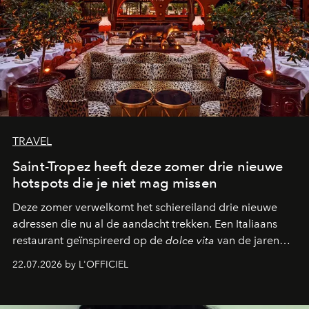
TRAVEL
Saint-Tropez heeft deze zomer drie nieuwe
hotspots die je niet mag missen
Deze zomer verwelkomt het schiereiland drie nieuwe
adressen die nu al de aandacht trekken. Een Italiaans
restaurant geïnspireerd op de
dolce vita
van de jaren
zestig, een Japanse hotspot die na zonsondergang
22.07.2026 by L'OFFICIEL
verandert in een bruisende ontmoetingsplek en de
legendarische Parijse club Raspoutine die eindelijk
neerstrijkt in Saint-Tropez. Dit zijn de nieuwe adressen