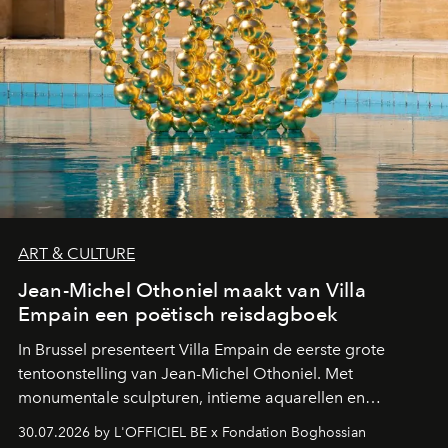
ART & CULTURE
Jean-Michel Othoniel maakt van Villa
Empain een poëtisch reisdagboek
In Brussel presenteert Villa Empain de eerste grote
tentoonstelling van Jean-Michel Othoniel. Met
monumentale sculpturen, intieme aquarellen en
fonkelend Murano-glas creëert de Franse kunstenaar
30.07.2026 by L'OFFICIEL BE x Fondation Boghossian
een emotionele reis waarin elk werk de herinnering