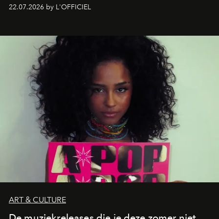
zestig, een Japanse hotspot die na zonsondergang
22.07.2026 by L'OFFICIEL
verandert in een bruisende ontmoetingsplek en de
legendarische Parijse club Raspoutine die eindelijk
neerstrijkt in Saint-Tropez. Dit zijn de nieuwe adressen
die deze zomer de toon zetten, van lange lunches tot
zwoele nachten.
ART & CULTURE
De muziekreleases die je deze zomer niet