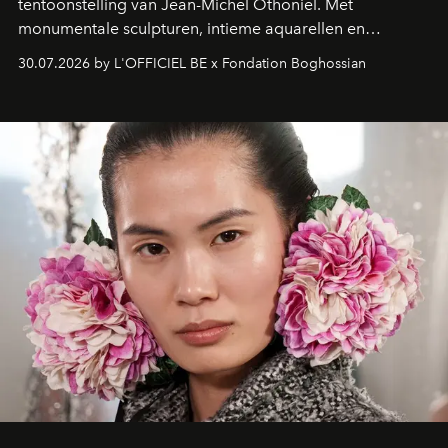
tentoonstelling van Jean-Michel Othoniel. Met
monumentale sculpturen, intieme aquarellen en
fonkelend Murano-glas creëert de Franse kunstenaar
30.07.2026 by L'OFFICIEL BE x Fondation Boghossian
een emotionele reis waarin elk werk de herinnering
oproept aan een ontmoeting, een bestemming of een
moment van verwondering.