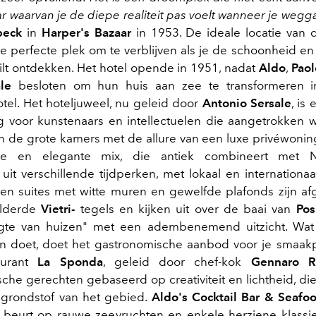
r waarvan je de diepe realiteit pas voelt wanneer je wegga
beck
in
Harper's Bazaar
in 1953. De ideale locatie van
e perfecte plek om te verblijven als je de schoonheid e
ilt ontdekken. Het hotel opende in 1951, nadat
Aldo
,
Paol
le
besloten om hun huis aan zee te transformeren i
tel. Het hoteljuweel, nu geleid door
Antonio Sersale
, is
 voor kunstenaars en intellectuelen die aangetrokken 
 in de grote kamers met de allure van een luxe privéwonin
ze en elegante mix, die antiek combineert met Na
n uit verschillende tijdperken, met lokaal en internationa
n suites met witte muren en gewelfde plafonds zijn a
ilderde
Vietri-
tegels en kijken uit over de baai van
Pos
gte van huizen" met een adembenemend uitzicht. Wat h
n doet, doet het gastronomische aanbod voor je smaakp
taurant
La Sponda
, geleid door chef-kok
Gennaro R
che gerechten gebaseerd op creativiteit en lichtheid, d
 grondstof van het gebied.
Aldo's Cocktail Bar & Seafoo
n beurt op rauwe zeevruchten en enkele herziene klassie