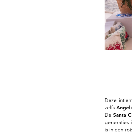
Deze intiem
zelfs
Angeli
De
Santa C
generaties 
is in een ro