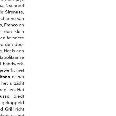
at ”,
schreef
 de
Sirenuse
,
n charme van
o
,
Franco
en
n een klein
 een favoriete
worden door
g. Het is een
politaanse
al handwerk.
fgewerkt met
itano
of het
et uitzicht
apillen. Het
usso
, biedt
ie gekoppeld
d Grill
richt
kers uit het