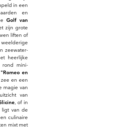
mpeld in een
gaarden en
 de
Golf van
t zijn grote
en liften of
 weelderige
n zeewater-
t heerlijke
 rond mini-
e
"Romeo en
e zee en een
De magie van
itzicht van
Glicine
, of in
ligt van de
en culinaire
ten mixt met