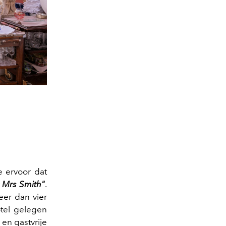
e ervoor dat
 Mrs Smith"
.
meer dan vier
otel gelegen
en gastvrije