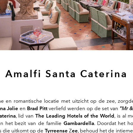
Amalfi Santa Caterina
e en romantische locatie met uitzicht op de zee, zorgd
na Jolie
en
Brad Pitt
verliefd werden op de set van
"Mr &
aterina
, lid van
The Leading Hotels of the World
, is al 
in het bezit van de familie
Gambardella
. Doordat het h
ts die uitkomt op de
Tyrreense
Z
ee
, behoud het de intieme 