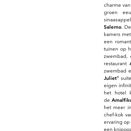
charme van 
groen eeu
sinaasappe
Salerno
. D
kamers met 
een romant
tuinen op h
zwembad, e
restaurant
zwembad en
Juliet
"
suite
eigen infin
het hotel 
de
Amalfik
het meer i
chef-kok va
ervaring op
een knipoog