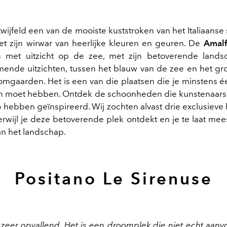
wijfeld een van de mooiste kuststroken van het Italiaanse
et zijn wirwar van heerlijke kleuren en geuren. De
Amalf
as met uitzicht op de zee, met zijn betoverende land
de uitzichten, tussen het blauw van de zee en het groe
omgaarden. Het is een van die plaatsen die je minstens éé
n moet hebben. Ontdek de schoonheden die kunstenaars,
o hebben geïnspireerd. Wij zochten alvast drie exclusieve
 terwijl je deze betoverende plek ontdekt en je te laat me
n het landschap.
Positano Le Sirenuse
 zeer opvallend. Het is een droomplek die niet echt aanvoe