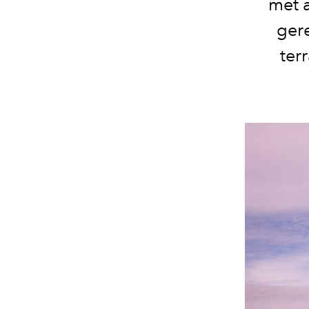
met 
ger
ter