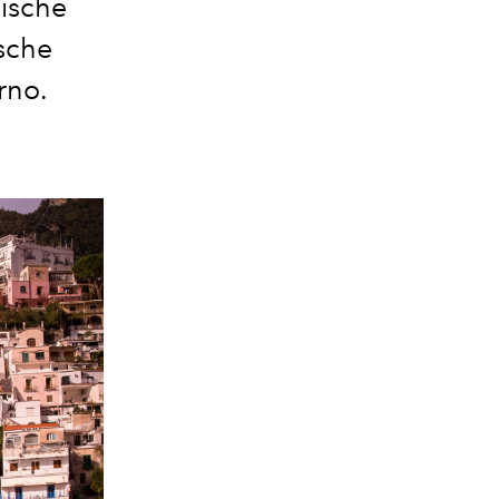
ische
sche
rno.