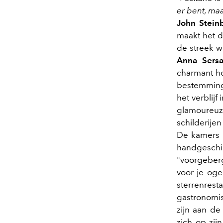
er bent, maa
John Stein
maakt het d
de streek w
Anna Sersa
charmant ho
bestemming
het verblijf
glamoureu
schilderije
De kamers e
handgesch
"voorgeber
voor je oge
sterrenres
gastronomis
zijn aan de
zich op zij