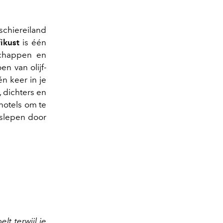
 schiereiland
ikust
is één
schappen en
n van olijf-
n keer in je
 dichters en
 hotels om te
eslepen door
lt terwijl je