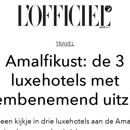
TRAVEL
Amalfikust: de 3
luxehotels met
embenemend uitzi
en kijkje in drie luxehotels aan de Amal