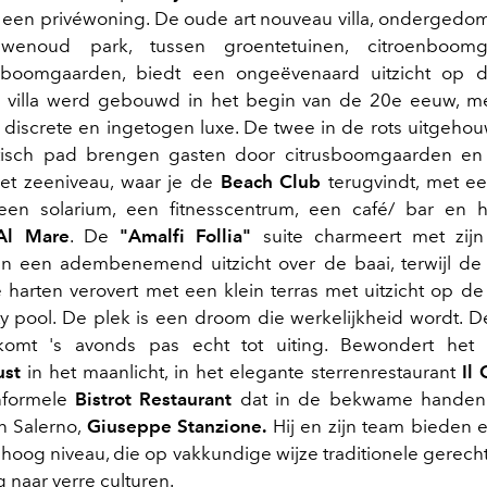
een privéwoning. De oude art nouveau villa, ondergedo
wenoud park, tussen groentetuinen, citroenboom
lboomgaarden, biedt een ongeëvenaard uitzicht op
e villa werd gebouwd in het begin van de 20e eeuw, me
discrete en ingetogen luxe. De twee in de rots uitgehouw
isch pad brengen gasten door citrusboomgaarden en
et zeeniveau, waar je de
Beach Club
terugvindt, met ee
en solarium, een fitnesscentrum, een café/ bar en he
Al Mare
. De
"Amalfi Follia"
suite charmeert met zijn
 een adembenemend uitzicht over de baai, terwijl d
 harten verovert met een klein terras met uitzicht op d
ity pool. De plek is een droom die werkelijkheid wordt. 
komt 's avonds pas echt tot uiting. Bewondert het u
ust
in het maanlicht, in het elegante sterrenrestaurant
Il 
nformele
Bistrot Restaurant
dat in de bekwame handen 
n Salerno,
Giuseppe Stanzione.
Hij en zijn team bieden e
 hoog niveau, die op vakkundige wijze traditionele gerech
 naar verre culturen.