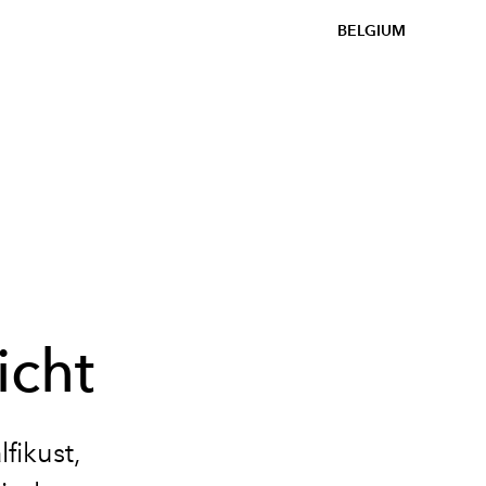
BELGIUM
cht
fikust,