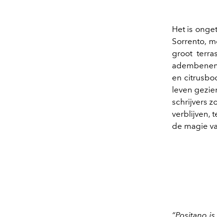
Het is onget
Sorrento, m
groot terr
adembenemen
en citrusbo
leven gezie
schrijvers z
verblijven,
de magie va
“Positano is