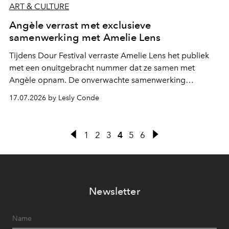
ART & CULTURE
Angèle verrast met exclusieve
samenwerking met Amelie Lens
Tijdens Dour Festival verraste Amelie Lens het publiek
met een onuitgebracht nummer dat ze samen met
Angèle opnam. De onverwachte samenwerking
bevestigt de elektronische koers die de Belgische
17.07.2026 by Lesly Conde
zangeres de voorbije maanden steeds nadrukkelijker
inslaat.
1
2
3
4
5
6
Newsletter