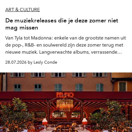
ART & CULTURE
De muziekreleases die je deze zomer niet
mag missen
Van Tyla tot Madonna: enkele van de grootste namen uit
de pop-, R&B- en soulwereld zijn deze zomer terug met
nieuwe muziek. Langverwachte albums, verrassende
comebacks en veelbelovende nieuwe projecten: dit zijn
28.07.2026 by Lesly Conde
de releases die je niet mag missen.