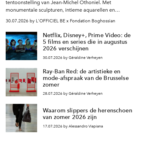
tentoonstelling van Jean-Michel Othoniel. Met
monumentale sculpturen, intieme aquarellen en
fonkelend Murano-glas creëert de Franse kunstenaar
30.07.2026 by L'OFFICIEL BE x Fondation Boghossian
een emotionele reis waarin elk werk de herinnering
oproept aan een ontmoeting, een bestemming of een
Netflix, Disney+, Prime Video: de
moment van verwondering.
5 films en series die in augustus
2026 verschijnen
30.07.2026 by Géraldine Verheyen
Ray-Ban Red: de artistieke en
mode-afspraak van de Brusselse
zomer
28.07.2026 by Géraldine Verheyen
Waarom slippers de herenschoen
van zomer 2026 zijn
17.07.2026 by Alessandro Viapiana