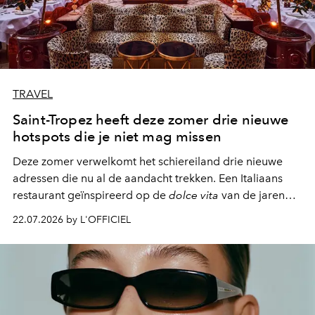
TRAVEL
Saint-Tropez heeft deze zomer drie nieuwe
hotspots die je niet mag missen
Deze zomer verwelkomt het schiereiland drie nieuwe
adressen die nu al de aandacht trekken. Een Italiaans
restaurant geïnspireerd op de
dolce vita
van de jaren
zestig, een Japanse hotspot die na zonsondergang
22.07.2026 by L'OFFICIEL
verandert in een bruisende ontmoetingsplek en de
legendarische Parijse club Raspoutine die eindelijk
neerstrijkt in Saint-Tropez. Dit zijn de nieuwe adressen
die deze zomer de toon zetten, van lange lunches tot
zwoele nachten.