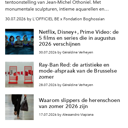
tentoonstelling van Jean-Michel Othoniel. Met
monumentale sculpturen, intieme aquarellen en
fonkelend Murano-glas creëert de Franse kunstenaar
30.07.2026 by L'OFFICIEL BE x Fondation Boghossian
een emotionele reis waarin elk werk de herinnering
oproept aan een ontmoeting, een bestemming of een
Netflix, Disney+, Prime Video: de
moment van verwondering.
5 films en series die in augustus
2026 verschijnen
30.07.2026 by Géraldine Verheyen
Ray-Ban Red: de artistieke en
mode-afspraak van de Brusselse
zomer
28.07.2026 by Géraldine Verheyen
Waarom slippers de herenschoen
van zomer 2026 zijn
17.07.2026 by Alessandro Viapiana