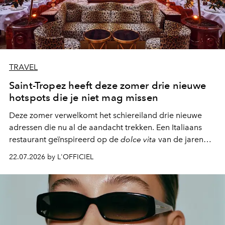
TRAVEL
Saint-Tropez heeft deze zomer drie nieuwe
hotspots die je niet mag missen
Deze zomer verwelkomt het schiereiland drie nieuwe
adressen die nu al de aandacht trekken. Een Italiaans
restaurant geïnspireerd op de
dolce vita
van de jaren
zestig, een Japanse hotspot die na zonsondergang
22.07.2026 by L'OFFICIEL
verandert in een bruisende ontmoetingsplek en de
legendarische Parijse club Raspoutine die eindelijk
neerstrijkt in Saint-Tropez. Dit zijn de nieuwe adressen
die deze zomer de toon zetten, van lange lunches tot
zwoele nachten.