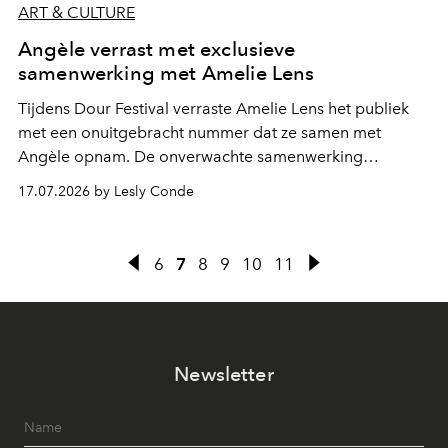
ART & CULTURE
Angèle verrast met exclusieve
samenwerking met Amelie Lens
Tijdens Dour Festival verraste Amelie Lens het publiek
met een onuitgebracht nummer dat ze samen met
Angèle opnam. De onverwachte samenwerking
bevestigt de elektronische koers die de Belgische
17.07.2026 by Lesly Conde
zangeres de voorbije maanden steeds nadrukkelijker
inslaat.
6
7
8
9
10
11
Newsletter