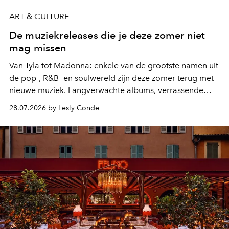
ART & CULTURE
De muziekreleases die je deze zomer niet
mag missen
Van Tyla tot Madonna: enkele van de grootste namen uit
de pop-, R&B- en soulwereld zijn deze zomer terug met
nieuwe muziek. Langverwachte albums, verrassende
comebacks en veelbelovende nieuwe projecten: dit zijn
28.07.2026 by Lesly Conde
de releases die je niet mag missen.