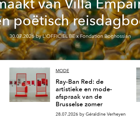
maakt van Villa Empai
n poëtisch reisdagb
30.07.2026 by L'OFFICIEL BE x Fondation Boghossian
MODE
Ray-Ban Red: de
artistieke en mode-
afspraak van de
Brusselse zomer
28.07.2026 by Géraldine Verheyen