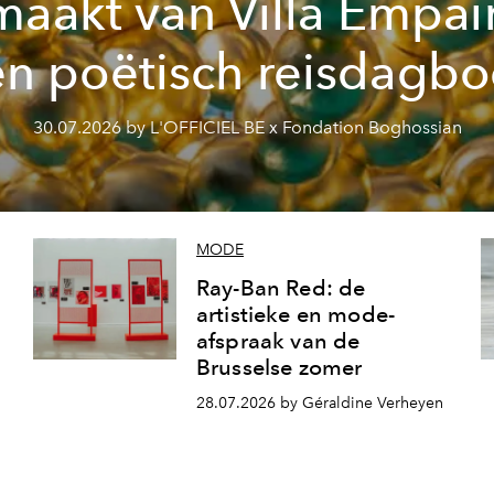
maakt van Villa Empai
n poëtisch reisdagb
30.07.2026 by L'OFFICIEL BE x Fondation Boghossian
MODE
Ray-Ban Red: de
artistieke en mode-
afspraak van de
Brusselse zomer
28.07.2026 by Géraldine Verheyen