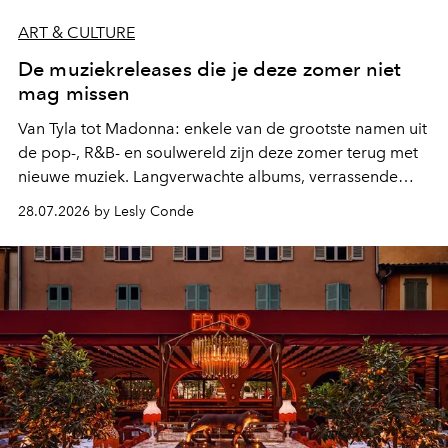
ART & CULTURE
De muziekreleases die je deze zomer niet
mag missen
Van Tyla tot Madonna: enkele van de grootste namen uit
de pop-, R&B- en soulwereld zijn deze zomer terug met
nieuwe muziek. Langverwachte albums, verrassende
comebacks en veelbelovende nieuwe projecten: dit zijn
28.07.2026 by Lesly Conde
de releases die je niet mag missen.