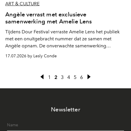
ART & CULTURE
Angèle verrast met exclusieve
samenwerking met Amelie Lens
Tijdens Dour Festival verraste Amelie Lens het publiek
met een onuitgebracht nummer dat ze samen met
Angèle opnam. De onverwachte samenwerking
bevestigt de elektronische koers die de Belgische
17.07.2026 by Lesly Conde
zangeres de voorbije maanden steeds nadrukkelijker
inslaat.
1
2
3
4
5
6
Newsletter