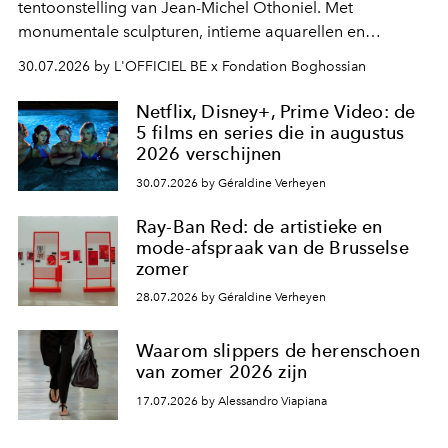
tentoonstelling van Jean-Michel Othoniel. Met
monumentale sculpturen, intieme aquarellen en
fonkelend Murano-glas creëert de Franse kunstenaar
30.07.2026 by L'OFFICIEL BE x Fondation Boghossian
een emotionele reis waarin elk werk de herinnering
oproept aan een ontmoeting, een bestemming of een
Netflix, Disney+, Prime Video: de
moment van verwondering.
5 films en series die in augustus
2026 verschijnen
30.07.2026 by Géraldine Verheyen
Ray-Ban Red: de artistieke en
mode-afspraak van de Brusselse
zomer
28.07.2026 by Géraldine Verheyen
Waarom slippers de herenschoen
van zomer 2026 zijn
17.07.2026 by Alessandro Viapiana