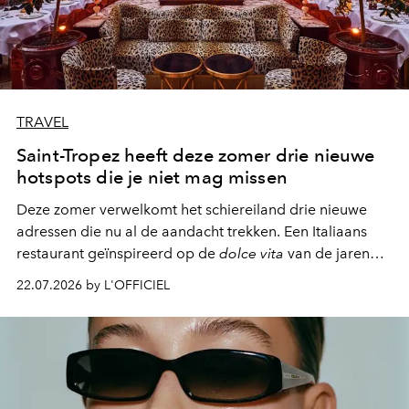
TRAVEL
Saint-Tropez heeft deze zomer drie nieuwe
hotspots die je niet mag missen
Deze zomer verwelkomt het schiereiland drie nieuwe
adressen die nu al de aandacht trekken. Een Italiaans
restaurant geïnspireerd op de
dolce vita
van de jaren
zestig, een Japanse hotspot die na zonsondergang
22.07.2026 by L'OFFICIEL
verandert in een bruisende ontmoetingsplek en de
legendarische Parijse club Raspoutine die eindelijk
neerstrijkt in Saint-Tropez. Dit zijn de nieuwe adressen
die deze zomer de toon zetten, van lange lunches tot
zwoele nachten.