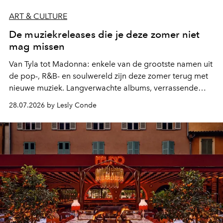
ART & CULTURE
De muziekreleases die je deze zomer niet
mag missen
Van Tyla tot Madonna: enkele van de grootste namen uit
de pop-, R&B- en soulwereld zijn deze zomer terug met
nieuwe muziek. Langverwachte albums, verrassende
comebacks en veelbelovende nieuwe projecten: dit zijn
28.07.2026 by Lesly Conde
de releases die je niet mag missen.