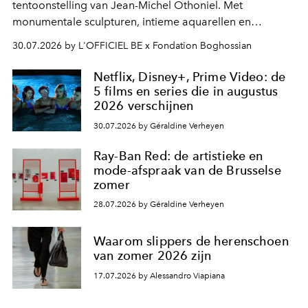
tentoonstelling van Jean-Michel Othoniel. Met
monumentale sculpturen, intieme aquarellen en
fonkelend Murano-glas creëert de Franse kunstenaar
30.07.2026 by L'OFFICIEL BE x Fondation Boghossian
een emotionele reis waarin elk werk de herinnering
oproept aan een ontmoeting, een bestemming of een
Netflix, Disney+, Prime Video: de
moment van verwondering.
5 films en series die in augustus
2026 verschijnen
30.07.2026 by Géraldine Verheyen
Ray-Ban Red: de artistieke en
mode-afspraak van de Brusselse
zomer
28.07.2026 by Géraldine Verheyen
Waarom slippers de herenschoen
van zomer 2026 zijn
17.07.2026 by Alessandro Viapiana