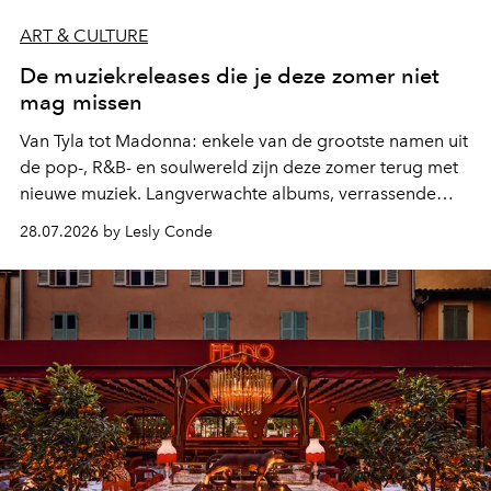
ART & CULTURE
De muziekreleases die je deze zomer niet
mag missen
Van Tyla tot Madonna: enkele van de grootste namen uit
de pop-, R&B- en soulwereld zijn deze zomer terug met
nieuwe muziek. Langverwachte albums, verrassende
comebacks en veelbelovende nieuwe projecten: dit zijn
28.07.2026 by Lesly Conde
de releases die je niet mag missen.