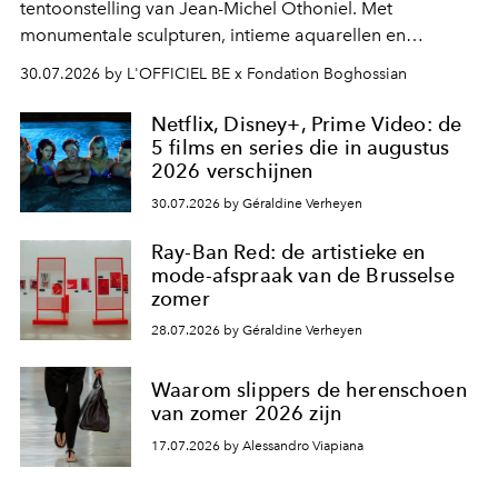
tentoonstelling van Jean-Michel Othoniel. Met
monumentale sculpturen, intieme aquarellen en
fonkelend Murano-glas creëert de Franse kunstenaar
30.07.2026 by L'OFFICIEL BE x Fondation Boghossian
een emotionele reis waarin elk werk de herinnering
oproept aan een ontmoeting, een bestemming of een
Netflix, Disney+, Prime Video: de
moment van verwondering.
5 films en series die in augustus
2026 verschijnen
30.07.2026 by Géraldine Verheyen
Ray-Ban Red: de artistieke en
mode-afspraak van de Brusselse
zomer
28.07.2026 by Géraldine Verheyen
Waarom slippers de herenschoen
van zomer 2026 zijn
17.07.2026 by Alessandro Viapiana