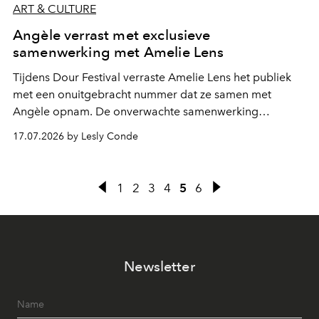
ART & CULTURE
Angèle verrast met exclusieve
samenwerking met Amelie Lens
Tijdens Dour Festival verraste Amelie Lens het publiek
met een onuitgebracht nummer dat ze samen met
Angèle opnam. De onverwachte samenwerking
bevestigt de elektronische koers die de Belgische
17.07.2026 by Lesly Conde
zangeres de voorbije maanden steeds nadrukkelijker
inslaat.
1
2
3
4
5
6
Newsletter