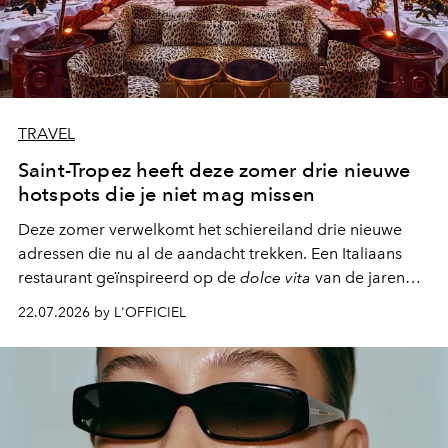
TRAVEL
Saint-Tropez heeft deze zomer drie nieuwe
hotspots die je niet mag missen
Deze zomer verwelkomt het schiereiland drie nieuwe
adressen die nu al de aandacht trekken. Een Italiaans
restaurant geïnspireerd op de
dolce vita
van de jaren
zestig, een Japanse hotspot die na zonsondergang
22.07.2026 by L'OFFICIEL
verandert in een bruisende ontmoetingsplek en de
legendarische Parijse club Raspoutine die eindelijk
neerstrijkt in Saint-Tropez. Dit zijn de nieuwe adressen
die deze zomer de toon zetten, van lange lunches tot
zwoele nachten.