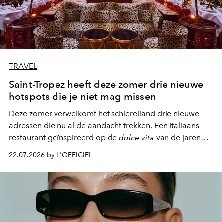
TRAVEL
Saint-Tropez heeft deze zomer drie nieuwe
hotspots die je niet mag missen
Deze zomer verwelkomt het schiereiland drie nieuwe
adressen die nu al de aandacht trekken. Een Italiaans
restaurant geïnspireerd op de
dolce vita
van de jaren
zestig, een Japanse hotspot die na zonsondergang
22.07.2026 by L'OFFICIEL
verandert in een bruisende ontmoetingsplek en de
legendarische Parijse club Raspoutine die eindelijk
neerstrijkt in Saint-Tropez. Dit zijn de nieuwe adressen
die deze zomer de toon zetten, van lange lunches tot
zwoele nachten.