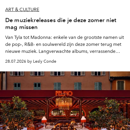
ART & CULTURE
De muziekreleases die je deze zomer niet
mag missen
Van Tyla tot Madonna: enkele van de grootste namen uit
de pop-, R&B- en soulwereld zijn deze zomer terug met
nieuwe muziek. Langverwachte albums, verrassende
comebacks en veelbelovende nieuwe projecten: dit zijn
28.07.2026 by Lesly Conde
de releases die je niet mag missen.