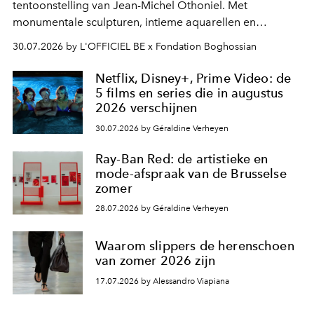
tentoonstelling van Jean-Michel Othoniel. Met
monumentale sculpturen, intieme aquarellen en
fonkelend Murano-glas creëert de Franse kunstenaar
30.07.2026 by L'OFFICIEL BE x Fondation Boghossian
een emotionele reis waarin elk werk de herinnering
oproept aan een ontmoeting, een bestemming of een
Netflix, Disney+, Prime Video: de
moment van verwondering.
5 films en series die in augustus
2026 verschijnen
30.07.2026 by Géraldine Verheyen
Ray-Ban Red: de artistieke en
mode-afspraak van de Brusselse
zomer
28.07.2026 by Géraldine Verheyen
Waarom slippers de herenschoen
van zomer 2026 zijn
17.07.2026 by Alessandro Viapiana