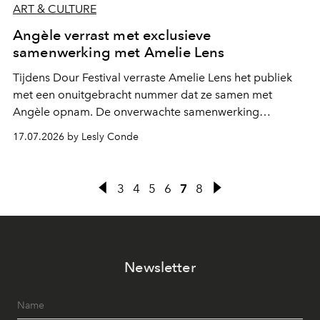
ART & CULTURE
Angèle verrast met exclusieve
samenwerking met Amelie Lens
Tijdens Dour Festival verraste Amelie Lens het publiek
met een onuitgebracht nummer dat ze samen met
Angèle opnam. De onverwachte samenwerking
bevestigt de elektronische koers die de Belgische
17.07.2026 by Lesly Conde
zangeres de voorbije maanden steeds nadrukkelijker
inslaat.
3
4
5
6
7
8
Newsletter