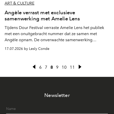
ART & CULTURE
Angèle verrast met exclusieve
samenwerking met Amelie Lens
Tijdens Dour Festival verraste Amelie Lens het publiek
met een onuitgebracht nummer dat ze samen met
Angèle opnam. De onverwachte samenwerking
bevestigt de elektronische koers die de Belgische
17.07.2026 by Lesly Conde
zangeres de voorbije maanden steeds nadrukkelijker
inslaat.
6
7
8
9
10
11
Newsletter