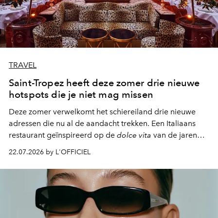
TRAVEL
Saint-Tropez heeft deze zomer drie nieuwe
hotspots die je niet mag missen
Deze zomer verwelkomt het schiereiland drie nieuwe
adressen die nu al de aandacht trekken. Een Italiaans
restaurant geïnspireerd op de
dolce vita
van de jaren
zestig, een Japanse hotspot die na zonsondergang
22.07.2026 by L'OFFICIEL
verandert in een bruisende ontmoetingsplek en de
legendarische Parijse club Raspoutine die eindelijk
neerstrijkt in Saint-Tropez. Dit zijn de nieuwe adressen
die deze zomer de toon zetten, van lange lunches tot
zwoele nachten.