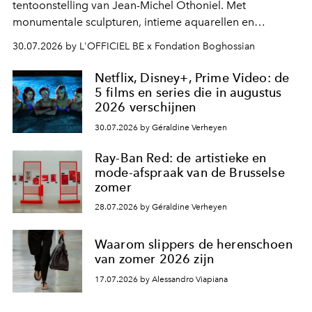
tentoonstelling van Jean-Michel Othoniel. Met
monumentale sculpturen, intieme aquarellen en
fonkelend Murano-glas creëert de Franse kunstenaar
30.07.2026 by L'OFFICIEL BE x Fondation Boghossian
een emotionele reis waarin elk werk de herinnering
oproept aan een ontmoeting, een bestemming of een
Netflix, Disney+, Prime Video: de
moment van verwondering.
5 films en series die in augustus
2026 verschijnen
30.07.2026 by Géraldine Verheyen
Ray-Ban Red: de artistieke en
mode-afspraak van de Brusselse
zomer
28.07.2026 by Géraldine Verheyen
Waarom slippers de herenschoen
van zomer 2026 zijn
17.07.2026 by Alessandro Viapiana