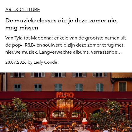
ART & CULTURE
De muziekreleases die je deze zomer niet
mag missen
Van Tyla tot Madonna: enkele van de grootste namen uit
de pop-, R&B- en soulwereld zijn deze zomer terug met
nieuwe muziek. Langverwachte albums, verrassende
comebacks en veelbelovende nieuwe projecten: dit zijn
28.07.2026 by Lesly Conde
de releases die je niet mag missen.