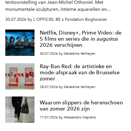
tentoonstelling van Jean-Michel Othoniel. Met
monumentale sculpturen, intieme aquarellen en
fonkelend Murano-glas creëert de Franse kunstenaar
30.07.2026 by L'OFFICIEL BE x Fondation Boghossian
een emotionele reis waarin elk werk de herinnering
oproept aan een ontmoeting, een bestemming of een
Netflix, Disney+, Prime Video: de
moment van verwondering.
5 films en series die in augustus
2026 verschijnen
30.07.2026 by Géraldine Verheyen
Ray-Ban Red: de artistieke en
mode-afspraak van de Brusselse
zomer
28.07.2026 by Géraldine Verheyen
Waarom slippers de herenschoen
van zomer 2026 zijn
17.07.2026 by Alessandro Viapiana