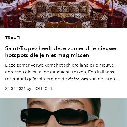
TRAVEL
Saint-Tropez heeft deze zomer drie nieuwe
hotspots die je niet mag missen
Deze zomer verwelkomt het schiereiland drie nieuwe
adressen die nu al de aandacht trekken. Een Italiaans
restaurant geïnspireerd op de
dolce vita
van de jaren
zestig, een Japanse hotspot die na zonsondergang
22.07.2026 by L'OFFICIEL
verandert in een bruisende ontmoetingsplek en de
legendarische Parijse club Raspoutine die eindelijk
neerstrijkt in Saint-Tropez. Dit zijn de nieuwe adressen
die deze zomer de toon zetten, van lange lunches tot
zwoele nachten.