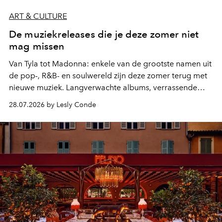
ART & CULTURE
De muziekreleases die je deze zomer niet
mag missen
Van Tyla tot Madonna: enkele van de grootste namen uit
de pop-, R&B- en soulwereld zijn deze zomer terug met
nieuwe muziek. Langverwachte albums, verrassende
comebacks en veelbelovende nieuwe projecten: dit zijn
28.07.2026 by Lesly Conde
de releases die je niet mag missen.