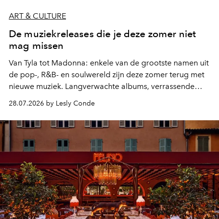
ART & CULTURE
De muziekreleases die je deze zomer niet
mag missen
Van Tyla tot Madonna: enkele van de grootste namen uit
de pop-, R&B- en soulwereld zijn deze zomer terug met
nieuwe muziek. Langverwachte albums, verrassende
comebacks en veelbelovende nieuwe projecten: dit zijn
28.07.2026 by Lesly Conde
de releases die je niet mag missen.