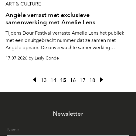
ART & CULTURE
Angèle verrast met exclusieve
samenwerking met Amelie Lens
Tijdens Dour Festival verraste Amelie Lens het publiek
met een onuitgebracht nummer dat ze samen met
Angèle opnam. De onverwachte samenwerking
bevestigt de elektronische koers die de Belgische
17.07.2026 by Lesly Conde
zangeres de voorbije maanden steeds nadrukkelijker
inslaat.
13
14
15
16
17
18
Newsletter