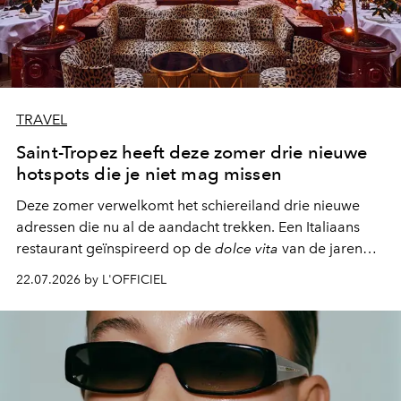
TRAVEL
Saint-Tropez heeft deze zomer drie nieuwe
hotspots die je niet mag missen
Deze zomer verwelkomt het schiereiland drie nieuwe
adressen die nu al de aandacht trekken. Een Italiaans
restaurant geïnspireerd op de
dolce vita
van de jaren
zestig, een Japanse hotspot die na zonsondergang
22.07.2026 by L'OFFICIEL
verandert in een bruisende ontmoetingsplek en de
legendarische Parijse club Raspoutine die eindelijk
neerstrijkt in Saint-Tropez. Dit zijn de nieuwe adressen
die deze zomer de toon zetten, van lange lunches tot
zwoele nachten.