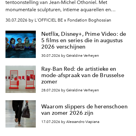
tentoonstelling van Jean-Michel Othoniel. Met
monumentale sculpturen, intieme aquarellen en
fonkelend Murano-glas creëert de Franse kunstenaar
30.07.2026 by L'OFFICIEL BE x Fondation Boghossian
een emotionele reis waarin elk werk de herinnering
oproept aan een ontmoeting, een bestemming of een
Netflix, Disney+, Prime Video: de
moment van verwondering.
5 films en series die in augustus
2026 verschijnen
30.07.2026 by Géraldine Verheyen
Ray-Ban Red: de artistieke en
mode-afspraak van de Brusselse
zomer
28.07.2026 by Géraldine Verheyen
Waarom slippers de herenschoen
van zomer 2026 zijn
17.07.2026 by Alessandro Viapiana