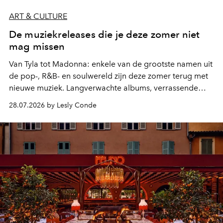
ART & CULTURE
De muziekreleases die je deze zomer niet
mag missen
Van Tyla tot Madonna: enkele van de grootste namen uit
de pop-, R&B- en soulwereld zijn deze zomer terug met
nieuwe muziek. Langverwachte albums, verrassende
comebacks en veelbelovende nieuwe projecten: dit zijn
28.07.2026 by Lesly Conde
de releases die je niet mag missen.