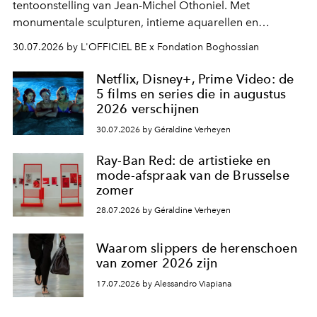
tentoonstelling van Jean-Michel Othoniel. Met
monumentale sculpturen, intieme aquarellen en
fonkelend Murano-glas creëert de Franse kunstenaar
30.07.2026 by L'OFFICIEL BE x Fondation Boghossian
een emotionele reis waarin elk werk de herinnering
oproept aan een ontmoeting, een bestemming of een
Netflix, Disney+, Prime Video: de
moment van verwondering.
5 films en series die in augustus
2026 verschijnen
30.07.2026 by Géraldine Verheyen
Ray-Ban Red: de artistieke en
mode-afspraak van de Brusselse
zomer
28.07.2026 by Géraldine Verheyen
Waarom slippers de herenschoen
van zomer 2026 zijn
17.07.2026 by Alessandro Viapiana