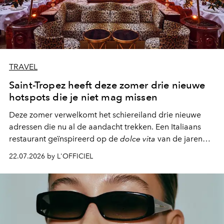
TRAVEL
Saint-Tropez heeft deze zomer drie nieuwe
hotspots die je niet mag missen
Deze zomer verwelkomt het schiereiland drie nieuwe
adressen die nu al de aandacht trekken. Een Italiaans
restaurant geïnspireerd op de
dolce vita
van de jaren
zestig, een Japanse hotspot die na zonsondergang
22.07.2026 by L'OFFICIEL
verandert in een bruisende ontmoetingsplek en de
legendarische Parijse club Raspoutine die eindelijk
neerstrijkt in Saint-Tropez. Dit zijn de nieuwe adressen
die deze zomer de toon zetten, van lange lunches tot
zwoele nachten.