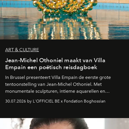
ART & CULTURE
Jean-Michel Othoniel maakt van Villa
Empain een poëtisch reisdagboek
In Brussel presenteert Villa Empain de eerste grote
tentoonstelling van Jean-Michel Othoniel. Met
monumentale sculpturen, intieme aquarellen en
fonkelend Murano-glas creëert de Franse kunstenaar
30.07.2026 by L'OFFICIEL BE x Fondation Boghossian
een emotionele reis waarin elk werk de herinnering
oproept aan een ontmoeting, een bestemming of een
moment van verwondering.