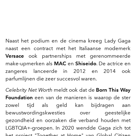
Naast het podium en de cinema kreeg Lady Gaga
naast een contract met het Italiaanse modemerk
Versace
ook partnerships met gerenommeerde
make-upmerken als
MAC
en
Shiseido
. De actrice en
zangeres lanceerde in 2012 en 2014 ook
parfumlijnen die zeer succesvol waren.
Celebrity Net Worth
meldt ook dat de
Born This Way
Foundation
een van de manieren is waarop de ster
zowel tijd als geld kan bijdragen aan
bewustwordingskwesties over geestelijke
gezondheid en oorzaken die verband houden met
LGBTQIA+-groepen. In 2020 wendde Gaga zich tot
het project "Together at Home" van Global Citizen