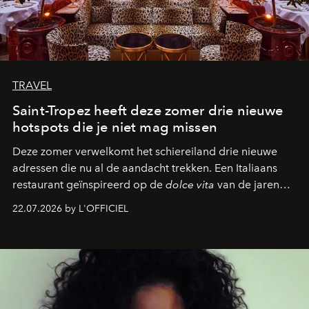
TRAVEL
Saint-Tropez heeft deze zomer drie nieuwe
hotspots die je niet mag missen
Deze zomer verwelkomt het schiereiland drie nieuwe
adressen die nu al de aandacht trekken. Een Italiaans
restaurant geïnspireerd op de
dolce vita
van de jaren
zestig, een Japanse hotspot die na zonsondergang
22.07.2026 by L'OFFICIEL
verandert in een bruisende ontmoetingsplek en de
legendarische Parijse club Raspoutine die eindelijk
neerstrijkt in Saint-Tropez. Dit zijn de nieuwe adressen
die deze zomer de toon zetten, van lange lunches tot
zwoele nachten.