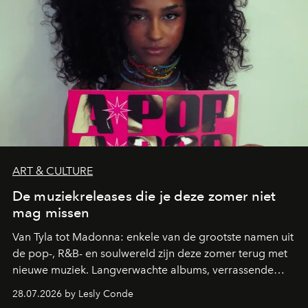
ART & CULTURE
De muziekreleases die je deze zomer niet
mag missen
Van Tyla tot Madonna: enkele van de grootste namen uit
de pop-, R&B- en soulwereld zijn deze zomer terug met
nieuwe muziek. Langverwachte albums, verrassende
comebacks en veelbelovende nieuwe projecten: dit zijn
28.07.2026 by Lesly Conde
de releases die je niet mag missen.