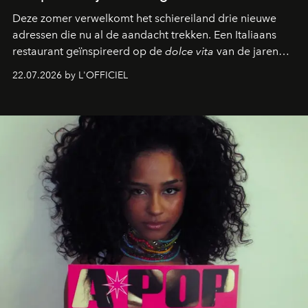
Deze zomer verwelkomt het schiereiland drie nieuwe
adressen die nu al de aandacht trekken. Een Italiaans
restaurant geïnspireerd op de
dolce vita
van de jaren
zestig, een Japanse hotspot die na zonsondergang
22.07.2026 by L'OFFICIEL
verandert in een bruisende ontmoetingsplek en de
legendarische Parijse club Raspoutine die eindelijk
neerstrijkt in Saint-Tropez. Dit zijn de nieuwe adressen
die deze zomer de toon zetten, van lange lunches tot
zwoele nachten.