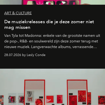
ART & CULTURE
De muziekreleases die je deze zomer niet
mag missen
Van Tyla tot Madonna: enkele van de grootste namen uit
de pop-, R&B- en soulwereld zijn deze zomer terug met
nieuwe muziek. Langverwachte albums, verrassende
comebacks en veelbelovende nieuwe projecten: dit zijn
28.07.2026 by Lesly Conde
de releases die je niet mag missen.