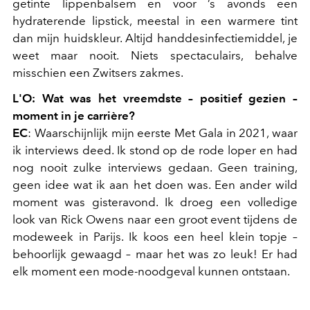
getinte lippenbalsem en voor ’s avonds een
hydraterende lipstick, meestal in een warmere tint
dan mijn huidskleur. Altijd handdesinfectiemiddel, je
weet maar nooit. Niets spectaculairs, behalve
misschien een Zwitsers zakmes.
L'O: Wat was het vreemdste – positief gezien –
moment in je carrière?
EC
: Waarschijnlijk mijn eerste Met Gala in 2021, waar
ik interviews deed. Ik stond op de rode loper en had
nog nooit zulke interviews gedaan. Geen training,
geen idee wat ik aan het doen was. Een ander wild
moment was gisteravond. Ik droeg een volledige
look van Rick Owens naar een groot event tijdens de
modeweek in Parijs. Ik koos een heel klein topje –
behoorlijk gewaagd – maar het was zo leuk! Er had
elk moment een mode-noodgeval kunnen ontstaan.