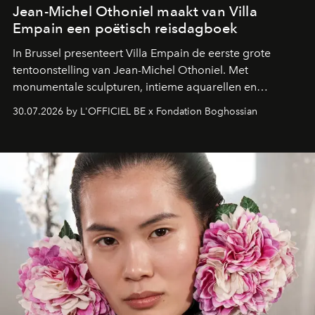
Jean-Michel Othoniel maakt van Villa
Empain een poëtisch reisdagboek
In Brussel presenteert Villa Empain de eerste grote
tentoonstelling van Jean-Michel Othoniel. Met
monumentale sculpturen, intieme aquarellen en
fonkelend Murano-glas creëert de Franse kunstenaar
30.07.2026 by L'OFFICIEL BE x Fondation Boghossian
een emotionele reis waarin elk werk de herinnering
oproept aan een ontmoeting, een bestemming of een
moment van verwondering.