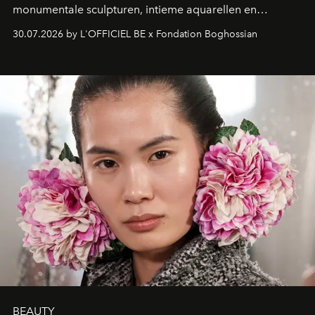
monumentale sculpturen, intieme aquarellen en
fonkelend Murano-glas creëert de Franse kunstenaar
30.07.2026 by L'OFFICIEL BE x Fondation Boghossian
een emotionele reis waarin elk werk de herinnering
oproept aan een ontmoeting, een bestemming of een
moment van verwondering.
BEAUTY