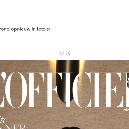
vond opnieuw in foto's:
1
/
16