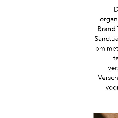
D
organ
Brand 
Sanctua
om met
t
ver
Versch
voor