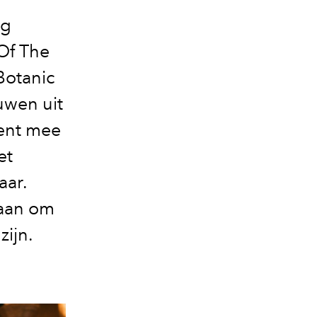
ag
Of The
Botanic
uwen uit
ent mee
et
aar.
 aan om
zijn.