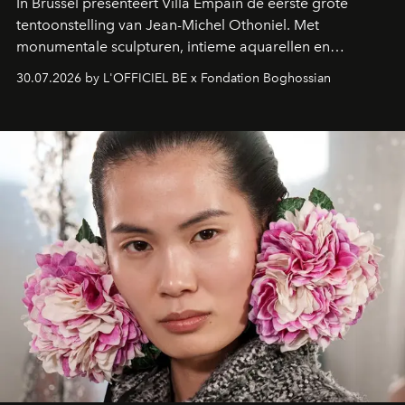
In Brussel presenteert Villa Empain de eerste grote
tentoonstelling van Jean-Michel Othoniel. Met
monumentale sculpturen, intieme aquarellen en
fonkelend Murano-glas creëert de Franse kunstenaar
30.07.2026 by L'OFFICIEL BE x Fondation Boghossian
een emotionele reis waarin elk werk de herinnering
oproept aan een ontmoeting, een bestemming of een
moment van verwondering.