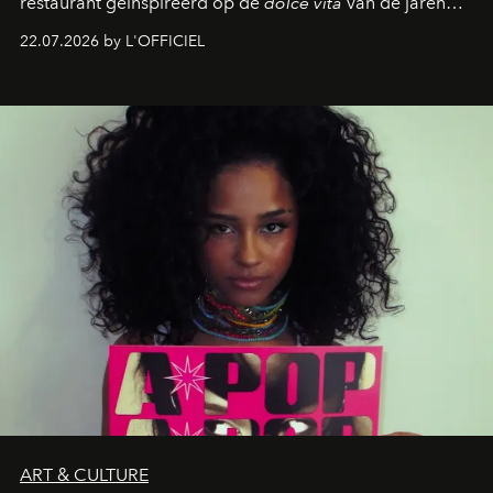
restaurant geïnspireerd op de
dolce vita
van de jaren
zestig, een Japanse hotspot die na zonsondergang
22.07.2026 by L'OFFICIEL
verandert in een bruisende ontmoetingsplek en de
legendarische Parijse club Raspoutine die eindelijk
neerstrijkt in Saint-Tropez. Dit zijn de nieuwe adressen
die deze zomer de toon zetten, van lange lunches tot
zwoele nachten.
ART & CULTURE