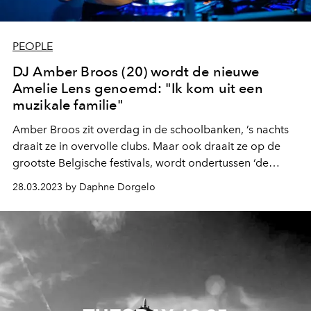
PEOPLE
DJ Amber Broos (20) wordt de nieuwe
Amelie Lens genoemd: "Ik kom uit een
muzikale familie"
Amber Broos zit overdag in de schoolbanken, ’s nachts
draait ze in overvolle clubs. Maar ook draait ze op de
grootste Belgische festivals, wordt ondertussen ‘de
nieuwe Amelie Lens’ genoemd en heeft sinds kort haar
28.03.2023 by Daphne Dorgelo
eigen show op One World Radio, het radiostation van
Tomorrowland. Het gaat de 20-jarige DJ Amber Broos
uit Leuven voor de wind, zoals je leest. Maar dat komt
niet uit de lucht vallen: ze begon op 12-jarige leeftijd al
met draaien.