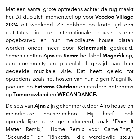
Met een aantal grote optredens achter de rug maakt
het DJ-duo zich momenteel op voor
Voodoo Village
2024
dit weekend. Ze hebben op korte tijd een
cultstatus in de internationale house scene
opgebouwd en hun melodieuze house platen
worden onder meer door
Keinemusik
gedraaid.
Samen richtten
Ajna
en
Samm
het label
Magnifik
op,
een community en platenlabel gewijd aan hun
gedeelde muzikale visie. Dat heeft geleid tot
optredens zoals het hosten van hun eigen Magnifik-
podium op
Extrema Outdoor
en eerdere optredens
op
Tomorrowland
en
WECANDANCE.
De sets van
Ajna
zijn gekenmerkt door Afro house en
melodieuze house/techno. Hij heeft ook
opmerkelijke tracks geproduceerd, zoals "Does It
Matter Remix," "Home Remix voor CamelPhat,"
"Secundo," en "Rinketin," die wereldwijd steun