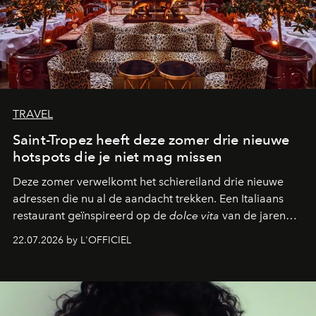
TRAVEL
Saint-Tropez heeft deze zomer drie nieuwe
hotspots die je niet mag missen
Deze zomer verwelkomt het schiereiland drie nieuwe
adressen die nu al de aandacht trekken. Een Italiaans
restaurant geïnspireerd op de
dolce vita
van de jaren
zestig, een Japanse hotspot die na zonsondergang
22.07.2026 by L'OFFICIEL
verandert in een bruisende ontmoetingsplek en de
legendarische Parijse club Raspoutine die eindelijk
neerstrijkt in Saint-Tropez. Dit zijn de nieuwe adressen
die deze zomer de toon zetten, van lange lunches tot