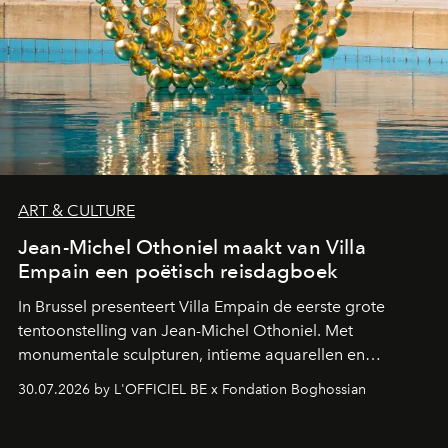
ART & CULTURE
Jean-Michel Othoniel maakt van Villa
Empain een poëtisch reisdagboek
In Brussel presenteert Villa Empain de eerste grote
tentoonstelling van Jean-Michel Othoniel. Met
monumentale sculpturen, intieme aquarellen en
fonkelend Murano-glas creëert de Franse kunstenaar
30.07.2026 by L'OFFICIEL BE x Fondation Boghossian
een emotionele reis waarin elk werk de herinnering
oproept aan een ontmoeting, een bestemming of een