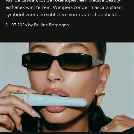
Van de catwalk tot de rode loper: een nieuwe beauty-
esthetiek wint terrein. Wimpers zonder mascara staan
symbool voor een subtielere vorm van schoonheid,
waarin zelfvertrouwen belangrijker is dan een overvloed
21.07.2026 by Pauline Borgogno
aan make-up.