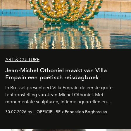
ART & CULTURE
Jean-Michel Othoniel maakt van Villa
Empain een poëtisch reisdagboek
In Brussel presenteert Villa Empain de eerste grote
tentoonstelling van Jean-Michel Othoniel. Met
monumentale sculpturen, intieme aquarellen en
fonkelend Murano-glas creëert de Franse kunstenaar
30.07.2026 by L'OFFICIEL BE x Fondation Boghossian
een emotionele reis waarin elk werk de herinnering
oproept aan een ontmoeting, een bestemming of een
moment van verwondering.