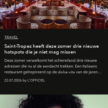
TRAVEL
Saint-Tropez heeft deze zomer drie nieuwe
hotspots die je niet mag missen
Deze zomer verwelkomt het schiereiland drie nieuwe
adressen die nu al de aandacht trekken. Een Italiaans
restaurant geïnspireerd op de
dolce vita
van de jaren
zestig, een Japanse hotspot die na zonsondergang
22.07.2026 by L'OFFICIEL
verandert in een bruisende ontmoetingsplek en de
legendarische Parijse club Raspoutine die eindelijk
neerstrijkt in Saint-Tropez. Dit zijn de nieuwe adressen
die deze zomer de toon zetten, van lange lunches tot
zwoele nachten.