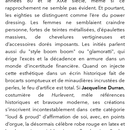
années 80 et le XIX
e
siècle, même si ce
rapprochement ne semble pas évident. Et pourtant,
les eighties se distinguent comme l’ère du power
dressing. Les femmes ne semblaient craindre
personne, fortes de teintes métallisées, d’épaulettes
massives, de chevelures vertigineuses et
d’accessoires dorés imposants. Les initiés parlent
aussi du "style boom boom" ou "glamoratti", qui
érige l’excès et la décadence en armure dans un
monde d’incertitude financière. Quand on injecte
cette esthétique dans un écrin historique fait de
brocarts somptueux et de minaudières incrustées de
perles, le feu d’artifice est total. Si
Jacqueline Durran
,
costumière de
Hurlevent
, mêle références
historiques et bravoure moderne, ses créations
s’inscrivent incontestablement dans cette catégorie
"loud & proud" d’affirmation de soi, avec, en points
d’orgue, la désormais célèbre robe rouge en latex et