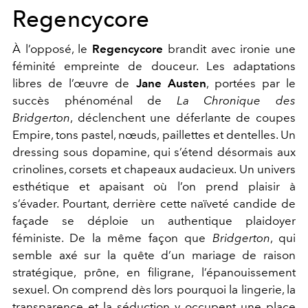
Regencycore
À l’opposé, le
Regencycore
brandit avec ironie une
féminité empreinte de douceur. Les adaptations
libres de l’œuvre de
Jane Austen
, portées par le
succès phénoménal de
La Chronique des
Bridgerton
, déclenchent une déferlante de coupes
Empire, tons pastel, nœuds, paillettes et dentelles. Un
dressing sous dopamine, qui s’étend désormais aux
crinolines, corsets et chapeaux audacieux. Un univers
esthétique et apaisant où l’on prend plaisir à
s’évader
. Pourtant, derrière cette naïveté candide de
façade se déploie un authentique plaidoyer
féministe. De la même façon que
Bridgerton
, qui
semble axé sur la quête d’un mariage de raison
stratégique, prône, en filigrane, l’épanouissement
sexuel. On comprend dès lors pourquoi la lingerie, la
transparence et la séduction y occupent une place