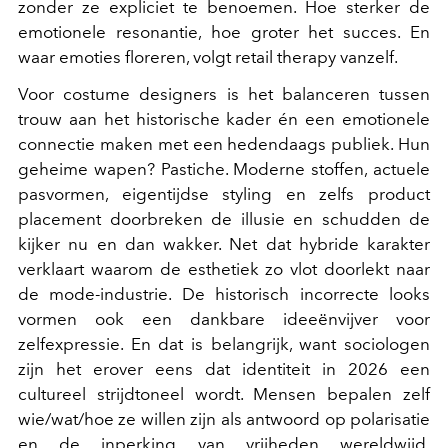
zonder ze expliciet te benoemen. Hoe sterker de
emotionele resonantie, hoe groter het succes. En
waar emoties floreren, volgt
retail therapy
vanzelf.
Voor
costume designers
is het balanceren tussen
trouw aan het historische kader én een emotionele
connectie maken met een hedendaags publiek. Hun
geheime wapen? Pastiche. Moderne stoffen, actuele
pasvormen, eigentijdse styling en zelfs
product
placement
doorbreken de illusie en schudden de
kijker nu en dan wakker. Net dat hybride karakter
verklaart waarom de esthetiek zo vlot doorlekt naar
de mode-industrie. De historisch incorrecte looks
vormen ook een dankbare ideeënvijver voor
zelfexpressie. En dat is belangrijk, want sociologen
zijn het erover eens dat identiteit in 2026 een
cultureel strijdtoneel wordt. Mensen bepalen zelf
wie/wat/hoe ze willen zijn als antwoord op polarisatie
en de inperking van vrijheden wereldwijd.