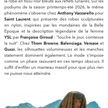
la robe en tissu noir bleuté aux reflets lunaires. Sur les
podiums de la saison printemps-été 2026, le même
phénomène s’observe chez
Anthony Vaccarello
pour
Saint Laurent
, qui présente des robes sculpturales
en nylon, inspirées par les mondaines de la Belle
Époque et la description légendaire de la femme
YSL
par
Françoise Giroud
: "
louche le jour, comtesse
la nuit"
. Chez
Thom Browne
,
Balenciaga
,
Versace
et
Gucci
, les silhouettes volumineuses et les manches
statement dominent également. La mode s’impose
comme un phare rassurant en ces temps obscurs. Il
suffit d’enfiler un manteau massif pour que plus rien
ne puisse nous atteindre.