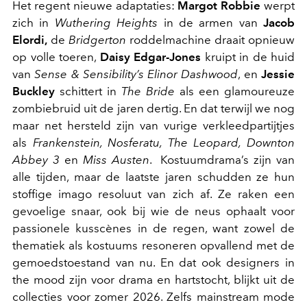
Het regent nieuwe adaptaties:
Margot Robbie
werpt
zich in
Wuthering Heights
in de armen van
Jacob
Elordi,
de
Bridgerton
roddelmachine draait opnieuw
op volle toeren,
Daisy Edgar-Jones
kruipt in de huid
van
Sense & Sensibility
’s Elinor Dashwood
, en
Jessie
Buckley
schittert in
The Bride
als een glamoureuze
zombiebruid uit de jaren dertig. En dat terwijl we nog
maar net hersteld zijn van vurige verkleedpartijtjes
als
Frankenstein, Nosferatu, The Leopard,
Downton
Abbey 3
en
Miss Austen
. Kostuumdrama’s zijn van
alle tijden, maar de laatste jaren schudden ze hun
stoffige imago resoluut van zich af. Ze raken een
gevoelige snaar, ook bij wie de neus ophaalt voor
passionele kusscènes in de regen, want zowel de
thematiek als kostuums resoneren opvallend met de
gemoedstoestand van nu. En dat ook designers
in
the mood
zijn voor drama en hartstocht, blijkt uit de
collecties voor zomer 2026. Zelfs mainstream mode