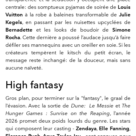
centrale: des somptueux pyjamas de soirée de
L
ouis
Vuitton
à la robe à baleines transformable de
Julie
Kegels
, en passant par les nuisettes upcyclées de
Bernadette
et les looks de boudoir de
Simone
Rocha
. Cette dernière a poussé l’audace jusqu’à faire
défiler ses mannequins avec un oreiller en soie. Si les
créateurs tempèrent le kitsch du petit écran, le
message reste inchangé: de la douceur, mais sans
aucune naïveté.
High fantasy
Gros plan, pour terminer sur la "fantasy", le graal de
l’évasion. Avec la sortie de
Dune: Le Messie
et
The
Hunger Games : Sunrise on the Reaping
, l’année
2026 promet deux poids lourds du genre. Les stars
qui composent leur casting -­
Zendaya
,
Elle Fanning
,