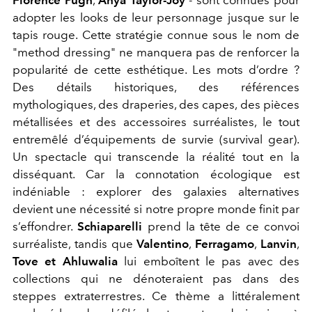
Florence Pugh
,
Anya Taylor-Joy
- sont connues pour
adopter les looks de leur personnage jusque sur le
tapis rouge
. Cette stratégie connue sous le nom de
"
method dressing"
ne manquera pas de renforcer la
popularité de cette esthétique
. Les mots d’ordre ?
Des détails historiques, des références
mythologiques, des draperies, des capes, des pièces
métallisées et des accessoires surréalistes, le tout
entremêlé d’équipements de survie (
survival gear
).
Un spectacle qui transcende la réalité tout en la
disséquant. Car la connotation écologique est
indéniable : explorer des galaxies alternatives
devient une nécessité si notre propre monde finit par
s’effondrer.
Schiaparelli
prend la tête de ce convoi
surréaliste, tandis que
Valentino
,
Ferragamo
,
Lanvin
,
Tove et Ahluwalia
lui emboîtent le pas avec des
collections qui ne dénoteraient pas dans des
steppes extraterrestres. Ce thème a littéralement