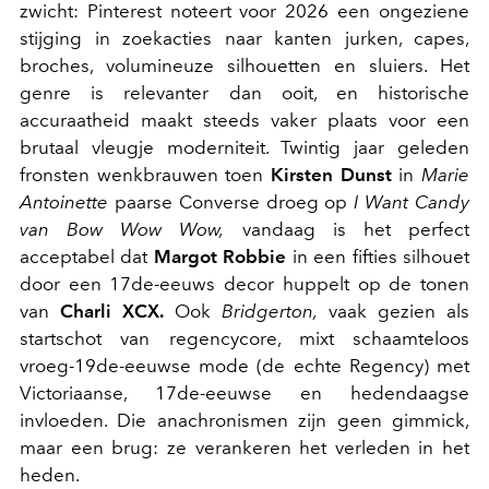
zwicht: Pinterest noteert voor 2026 een ongeziene
stijging in zoekacties naar kanten jurken, capes,
broches, volumineuze silhouetten en sluiers. Het
genre is relevanter dan ooit, en historische
accuraatheid maakt steeds vaker plaats voor een
brutaal vleugje moderniteit. Twintig jaar geleden
fronsten wenkbrauwen toen
Kirsten Dunst
in
Marie
Antoinette
paarse Converse droeg op
I Want Candy
van Bow Wow Wow,
vandaag is het perfect
acceptabel dat
Margot Robbie
in een fifties silhouet
door een 17de-eeuws decor huppelt op de tonen
van
Charli XCX.
Ook
Bridgerton
,
vaak gezien als
startschot van regencycore, mixt schaamteloos
vroeg-19de-eeuwse mode (de echte Regency) met
Victoriaanse, 17de-eeuwse en hedendaagse
invloeden. Die anachronismen zijn geen gimmick,
maar een brug: ze verankeren het verleden in het
heden.