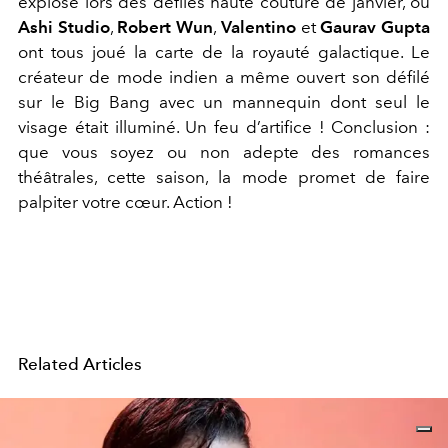
explosé lors des défilés haute couture de janvier, où
Ashi Studio
,
Robert Wun
,
Valentino
et
Gaurav Gupta
ont tous joué la carte de la royauté galactique. Le
créateur de mode indien a même ouvert son défilé
sur le Big Bang avec un mannequin dont seul le
visage était illuminé. Un feu d’artifice !
Conclusion :
que vous soyez ou non adepte des romances
théâtrales, cette saison, la mode promet de faire
palpiter votre cœur. Action !
Related Articles