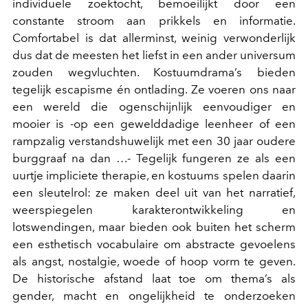
individuele zoektocht, bemoeilijkt door een
constante stroom aan prikkels en informatie.
Comfortabel is dat allerminst, weinig verwonderlijk
dus dat de meesten het liefst in een ander universum
zouden wegvluchten. Kostuumdrama’s bieden
tegelijk escapisme én ontlading. Ze voeren ons naar
een wereld die ogenschijnlijk eenvoudiger en
mooier is -op een gewelddadige leenheer of een
rampzalig verstandshuwelijk met een 30 jaar oudere
burggraaf na dan …- Tegelijk fungeren ze als een
uurtje impliciete therapie, en kostuums spelen daarin
een sleutelrol: ze maken deel uit van het narratief,
weerspiegelen karakterontwikkeling en
lotswendingen, maar bieden ook buiten het scherm
een esthetisch vocabulaire om abstracte gevoelens
als angst, nostalgie, woede of hoop vorm te geven.
De historische afstand laat toe om thema’s als
gender, macht en ongelijkheid te onderzoeken