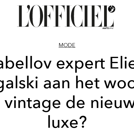
MODE
abellov expert Eli
alski aan het wo
s vintage de nieu
luxe?