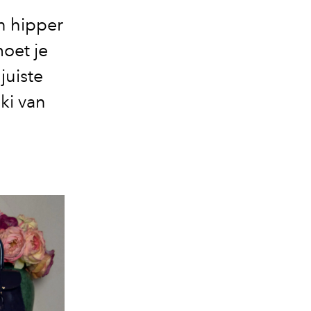
n hipper
oet je
juiste
ki van