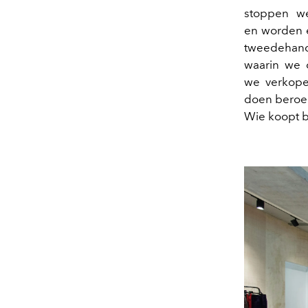
stoppen we
en worden e
tweedehands
waarin we 
we verkope
doen beroep
Wie koopt b