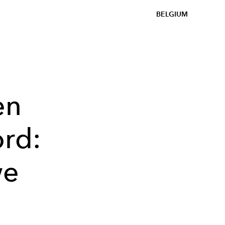
BELGIUM
en
ord:
we