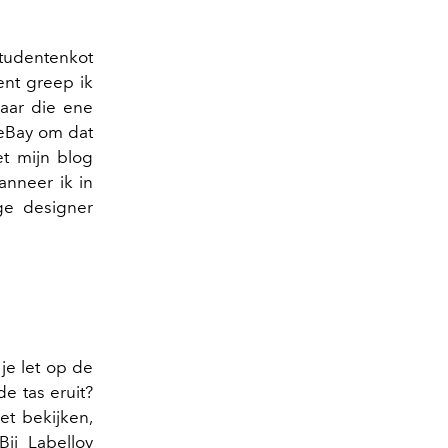
studentenkot
ent greep ik
aar die ene
 eBay om dat
et mijn blog
nneer ik in
age designer
 je let op de
e tas eruit?
et bekijken,
ij Labellov