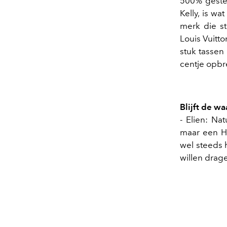
500% gesteg
Kelly, is w
merk die st
Louis Vuitt
stuk tassen
centje opbr
Blijft de wa
- Elien: Na
maar een He
wel steeds 
willen drage