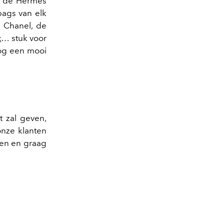
an de Hermès
bags van elk
n Chanel, de
x
… stuk voor
nog een mooi
t zal geven,
onze klanten
ien en graag