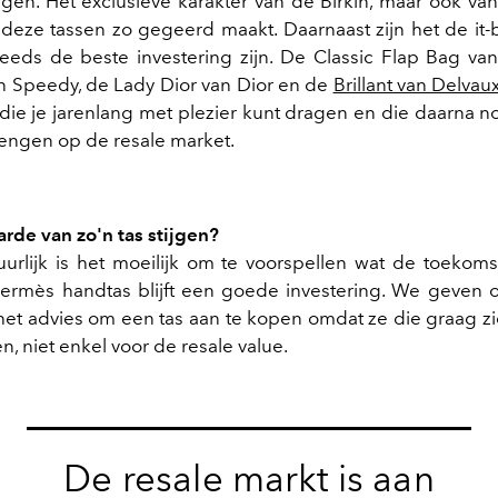
en. Het exclusieve karakter van de Birkin, maar ook v
at deze tassen zo gegeerd maakt. Daarnaast zijn het de it-
eeds de beste investering zijn. De Classic Flap Bag va
on Speedy, de Lady Dior van Dior en de
Brillant van Delvau
 die je jarenlang met plezier kunt dragen en die daarna 
engen op de resale market.
arde van zo'n tas stijgen?
tuurlijk is het moeilijk om te voorspellen wat de toekoms
rmès handtas blijft een goede investering. We geven 
het advies om een tas aan te kopen omdat ze die graag z
n, niet enkel voor de resale value.
De resale markt is aan