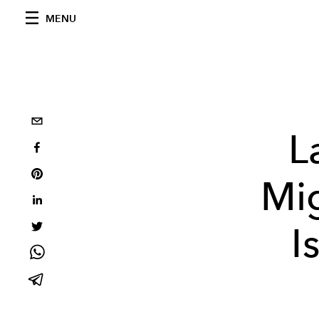
MENU
L
Mig
I