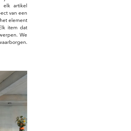
elk artikel
pect van een
 het element
lk item dat
twerpen. We
 waarborgen.