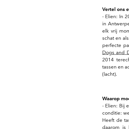
Vertel ons 
- Elien: In
in Antwerpe
elk vrij m
schat en al
perfecte pa
Dogs and D
2014 terech
tassen en a
(lacht).
Waarop moet
- Elien: Bij
conditie: w
Heeft de ta
daarom is 