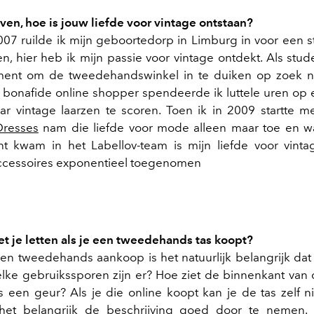
even, hoe is jouw liefde voor vintage ontstaan?
 2007 ruilde ik mijn geboortedorp in Limburg in voor een 
n, hier heb ik mijn passie voor vintage ontdekt. Als stud
oment om de tweedehandswinkel in te duiken op zoek n
s bonafide online shopper spendeerde ik luttele uren op
ar vintage laarzen te scoren. Toen ik in 2009 startte m
resses
nam die liefde voor mode alleen maar toe en wa
t kwam in het Labellov-team is mijn liefde voor vint
ccessoires exponentieel toegenomen
 je letten als je een tweedehands tas koopt?
 een tweedehands aankoop is het natuurlijk belangrijk dat
elke gebruikssporen zijn er? Hoe ziet de binnenkant van d
s een geur? Als je die online koopt kan je de tas zelf ni
het belangrijk de beschrijving goed door te nemen. B