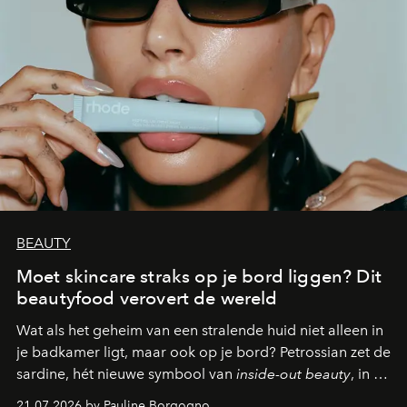
BEAUTY
Moet skincare straks op je bord liggen? Dit
beautyfood verovert de wereld
Wat als het geheim van een stralende huid niet alleen in
je badkamer ligt, maar ook op je bord? Petrossian zet de
sardine, hét nieuwe symbool van
inside-out beauty
, in de
kijker met twee gastronomische creaties.
21.07.2026 by Pauline Borgogno