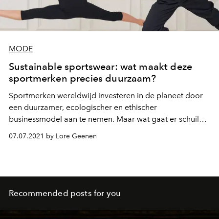
MODE
Sustainable sportswear: wat maakt deze
sportmerken precies duurzaam?
Sportmerken wereldwijd investeren in de planeet door
een duurzamer, ecologischer en ethischer
businessmodel aan te nemen. Maar wat gaat er schuil
achter deze grote woorden? We waren benieuwd welke
07.07.2021 by Lore Geenen
merken nu echt hun steentje bijdragen en op welke
manier, en hebben het op een rijtje gezet.
Recommended posts for you