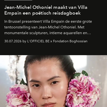
Jean-Michel Othoniel maakt van Villa
Empain een poëtisch reisdagboek
In Brussel presenteert Villa Empain de eerste grote
tentoonstelling van Jean-Michel Othoniel. Met
monumentale sculpturen, intieme aquarellen en
fonkelend Murano-glas creëert de Franse kunstenaar
30.07.2026 by L'OFFICIEL BE x Fondation Boghossian
een emotionele reis waarin elk werk de herinnering
oproept aan een ontmoeting, een bestemming of een
moment van verwondering.