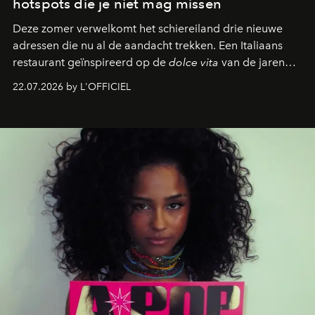
hotspots die je niet mag missen
Deze zomer verwelkomt het schiereiland drie nieuwe
adressen die nu al de aandacht trekken. Een Italiaans
restaurant geïnspireerd op de
dolce vita
van de jaren
zestig, een Japanse hotspot die na zonsondergang
22.07.2026 by L'OFFICIEL
verandert in een bruisende ontmoetingsplek en de
legendarische Parijse club Raspoutine die eindelijk
neerstrijkt in Saint-Tropez. Dit zijn de nieuwe adressen
die deze zomer de toon zetten, van lange lunches tot
zwoele nachten.