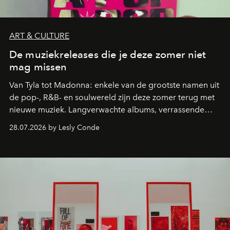
ART & CULTURE
De muziekreleases die je deze zomer niet
mag missen
Van Tyla tot Madonna: enkele van de grootste namen uit
de pop-, R&B- en soulwereld zijn deze zomer terug met
nieuwe muziek. Langverwachte albums, verrassende
comebacks en veelbelovende nieuwe projecten: dit zijn
28.07.2026 by Lesly Conde
de releases die je niet mag missen.