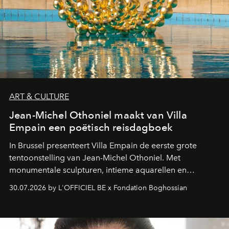
ART & CULTURE
Jean-Michel Othoniel maakt van Villa
Empain een poëtisch reisdagboek
In Brussel presenteert Villa Empain de eerste grote
tentoonstelling van Jean-Michel Othoniel. Met
monumentale sculpturen, intieme aquarellen en
fonkelend Murano-glas creëert de Franse kunstenaar
30.07.2026 by L'OFFICIEL BE x Fondation Boghossian
een emotionele reis waarin elk werk de herinnering
oproept aan een ontmoeting, een bestemming of een
moment van verwondering.