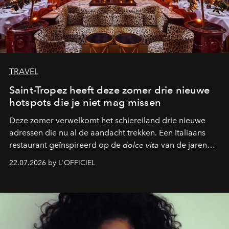
TRAVEL
Saint-Tropez heeft deze zomer drie nieuwe
hotspots die je niet mag missen
Deze zomer verwelkomt het schiereiland drie nieuwe
adressen die nu al de aandacht trekken. Een Italiaans
restaurant geïnspireerd op de
dolce vita
van de jaren
zestig, een Japanse hotspot die na zonsondergang
22.07.2026 by L'OFFICIEL
verandert in een bruisende ontmoetingsplek en de
legendarische Parijse club Raspoutine die eindelijk
neerstrijkt in Saint-Tropez. Dit zijn de nieuwe adressen
die deze zomer de toon zetten, van lange lunches tot
zwoele nachten.