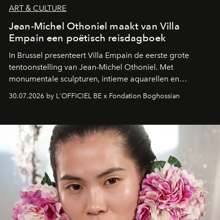
ART & CULTURE
Jean-Michel Othoniel maakt van Villa
Empain een poëtisch reisdagboek
In Brussel presenteert Villa Empain de eerste grote
tentoonstelling van Jean-Michel Othoniel. Met
monumentale sculpturen, intieme aquarellen en
fonkelend Murano-glas creëert de Franse kunstenaar
30.07.2026 by L'OFFICIEL BE x Fondation Boghossian
een emotionele reis waarin elk werk de herinnering
oproept aan een ontmoeting, een bestemming of een
moment van verwondering.