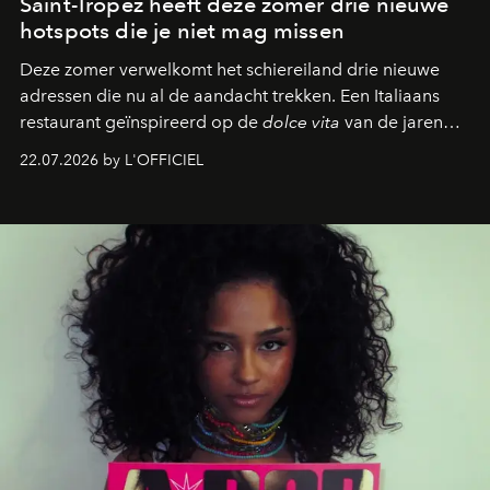
Saint-Tropez heeft deze zomer drie nieuwe
hotspots die je niet mag missen
Deze zomer verwelkomt het schiereiland drie nieuwe
adressen die nu al de aandacht trekken. Een Italiaans
restaurant geïnspireerd op de
dolce vita
van de jaren
zestig, een Japanse hotspot die na zonsondergang
22.07.2026 by L'OFFICIEL
verandert in een bruisende ontmoetingsplek en de
legendarische Parijse club Raspoutine die eindelijk
neerstrijkt in Saint-Tropez. Dit zijn de nieuwe adressen
die deze zomer de toon zetten, van lange lunches tot
zwoele nachten.