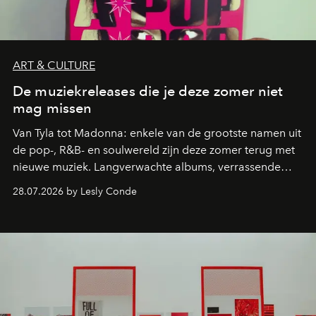
ART & CULTURE
De muziekreleases die je deze zomer niet
mag missen
Van Tyla tot Madonna: enkele van de grootste namen uit
de pop-, R&B- en soulwereld zijn deze zomer terug met
nieuwe muziek. Langverwachte albums, verrassende
comebacks en veelbelovende nieuwe projecten: dit zijn
28.07.2026 by Lesly Conde
de releases die je niet mag missen.