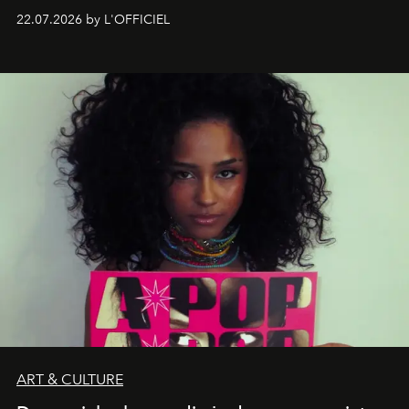
zestig, een Japanse hotspot die na zonsondergang
22.07.2026 by L'OFFICIEL
verandert in een bruisende ontmoetingsplek en de
legendarische Parijse club Raspoutine die eindelijk
neerstrijkt in Saint-Tropez. Dit zijn de nieuwe adressen
die deze zomer de toon zetten, van lange lunches tot
zwoele nachten.
ART & CULTURE