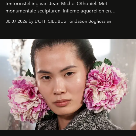
tentoonstelling van Jean-Michel Othoniel. Met
monumentale sculpturen, intieme aquarellen en
fonkelend Murano-glas creëert de Franse kunstenaar
30.07.2026 by L'OFFICIEL BE x Fondation Boghossian
een emotionele reis waarin elk werk de herinnering
oproept aan een ontmoeting, een bestemming of een
moment van verwondering.