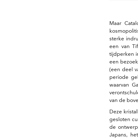
Maar Catal
kosmopolit
sterke indr
een van Tif
tijdperken 
een bezoek 
(een deel v
periode ge
waarvan Ga
verontschu
van de boven
Deze krista
gesloten cu
de ontwerpe
Japans, he