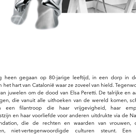
g heen gegaan op 80-jarige leeftijd, in een dorp in 
in het hart van Catalonië waar ze zoveel van hield. Tegenw
an juwelen om de dood van Elsa Peretti. De talrijke en 
gen, die vanuit alle uithoeken van de wereld komen, sc
n een filantroop die haar vrijgevigheid, haar emp
tzijn en haar voorliefde voor anderen uitdrukte via de N
undation, die de rechten en waarden van vrouwen, 
en, niet-vertegenwoordigde culturen steunt. Een 