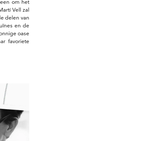
steen om het
artí Vell zal
le delen van
uïnes en de
zonnige oase
ar favoriete