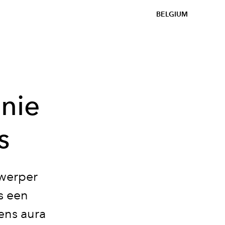
BELGIUM
enie
s
twerper
s een
ens aura