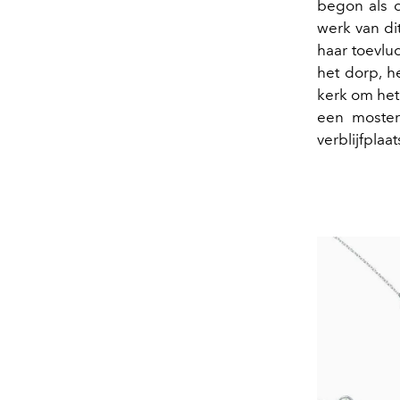
begon als o
werk van dit
haar toevlu
het dorp, 
kerk om het
een mosterd
verblijfplaa