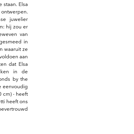
 staan. Elsa
 ontwerpen.
se juwelier
: hij zou er
geweven van
n gesmeed in
en waaruit ze
 voldoen aan
ten dat Elsa
ukken in de
monds by the
ie eenvoudig
0 cm) - heeft
ti heeft ons
toevertrouwd