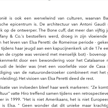
onië is ook een wervelwind van culturen, waarvan Ba
ische epicentrum is. De architectuur van Antoni Gaudí
uk op de ontwerper. The Bone cuff, dat meer dan vijftig 
fany & Co.'s bestsellers werd, droeg in zijn vloeiende
in het leven van Elsa Peretti: de Romeinse periode - gek
tijdens haar jeugd aan een kapucijnenkerk uit de 17e 
an de crypte was versierd met menselijk bot) - boveno
kenmerkt door een bewondering voor het Catalaanse
udi de leider was (met een voorliefde voor de Casa 
ldiging van de natuuronderzoeker combineert met het 
leiding). Het visioen van Elsa Peretti deed de rest.
llisatie van invloeden bleef haar werk markeren: "Ze komt 
ltuur" vatte Hiro treffend samen tijdens een retrospectiev
r in 1999. "Het is niet Amerikaans, het is niet Europees,
t is Elsa. " Geen wonder dat dit unieke maar krachtig