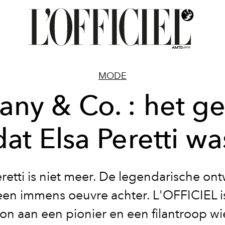
MODE
fany & Co. : het g
dat Elsa Peretti wa
eretti is niet meer. De legendarische on
 een immens oeuvre achter. L'OFFICIEL i
on aan een pionier en een filantroop wi