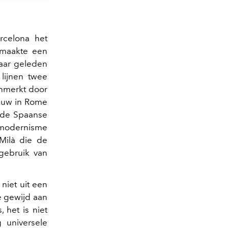
rcelona het
 maakte een
jaar geleden
 lijnen twee
enmerkt door
eeuw in Rome
p de Spaanse
 modernisme
Milà die de
gebruik van
niet uit een
e gewijd aan
 het is niet
 universele