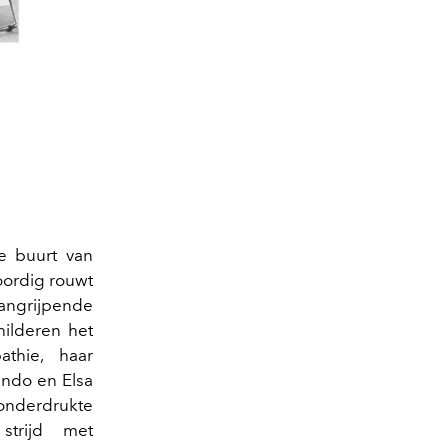
de buurt van
oordig rouwt
aangrijpende
hilderen het
athie, haar
ando en Elsa
onderdrukte
strijd met