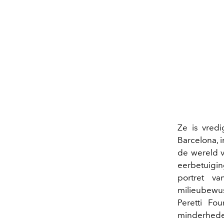
Ze is vredi
Barcelona, 
de wereld v
eerbetuigin
portret va
milieubewus
Peretti Fo
minderhed