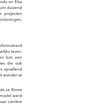
ando en Elsa
ruim duizend
e projecten
orzieningen,
geformuleerd
lijks leven.
en bot, een
ties die ook
ds opvallend
it wonder te
inds ze Rome
e model werd
aar carrière