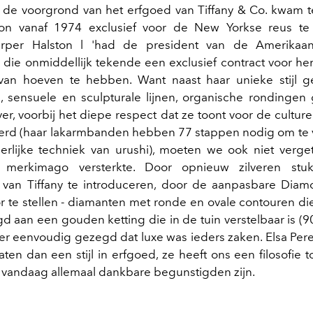
de voorgrond van het erfgoed van Tiffany & Co. kwam te
gon vanaf 1974 exclusief voor de New Yorkse reus te
per Halston l 'had de president van de Amerikaan
 die onmiddellijk tekende een exclusief contract voor hem
 van hoeven te hebben. Want naast haar unieke stijl 
 sensuele en sculpturale lijnen, organische rondinge
er, voorbij het diepe respect dat ze toont voor de cultur
eerd (haar lakarmbanden hebben 77 stappen nodig om te
rlijke techniek van urushi), moeten we ook niet verge
t merkimago versterkte. Door opnieuw zilveren st
n van Tiffany te introduceren, door de aanpasbare Dia
oor te stellen - diamanten met ronde en ovale contouren d
gd aan een gouden ketting die in de tuin verstelbaar is (9
r eenvoudig gezegd dat luxe was ieders zaken. Elsa Peret
ten dan een stijl in erfgoed, ze heeft ons een filosofie 
vandaag allemaal dankbare begunstigden zijn.