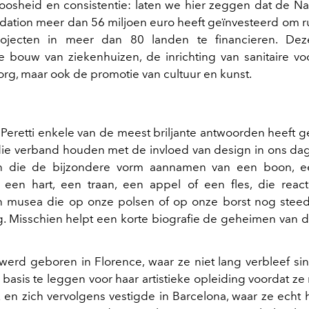
sheid en consistentie: laten we hier zeggen dat de N
ndation meer dan 56 miljoen euro heeft geïnvesteerd om 
projecten in meer dan 80 landen te financieren. Dez
 bouw van ziekenhuizen, de inrichting van sanitaire vo
rg, maar ook de promotie van cultuur en kunst.
Peretti enkele van de meest briljante antwoorden heeft 
ie verband houden met de invloed van design in ons dage
 die de bijzondere vorm aannamen van een boon, e
 een hart, een traan, een appel of een fles, die reac
in musea die op onze polsen of op onze borst nog stee
g. Misschien helpt een korte biografie de geheimen van d
i werd geboren in Florence, waar ze niet lang verbleef s
basis te leggen voor haar artistieke opleiding voordat z
 en zich vervolgens vestigde in Barcelona, waar ze echt h