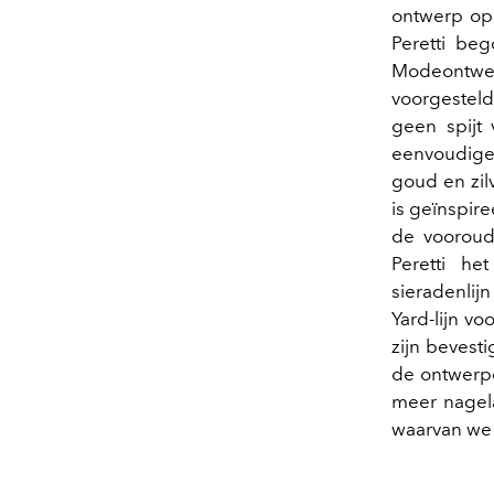
ontwerp op 
Peretti be
Modeontwer
voorgesteld
geen spijt
eenvoudige,
goud en zilv
is geïnspir
de vooroude
Peretti he
sieradenlij
Yard-lijn v
zijn bevesti
de ontwerpe
meer nagela
waarvan we 