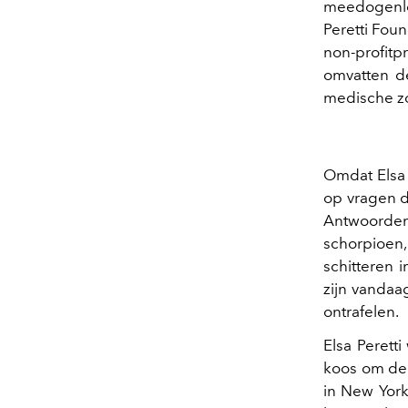
meedogenloo
Peretti Fou
non-profit
omvatten de
medische zo
Omdat Elsa 
op vragen d
Antwoorden
schorpioen,
schitteren 
zijn vandaa
ontrafelen.
Elsa Perett
koos om de 
in New York