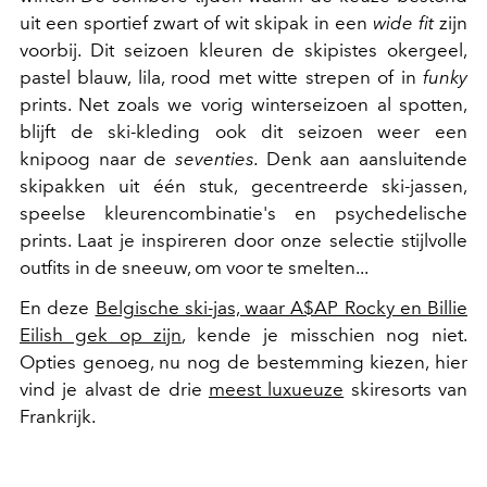
uit een sportief zwart of wit skipak in een
wide fit
zijn
voorbij. Dit seizoen kleuren de skipistes okergeel,
pastel blauw, lila, rood met witte strepen of in
funky
prints. Net zoals we vorig winterseizoen al spotten,
blijft de ski-kleding ook dit seizoen weer een
knipoog naar de
seventies.
Denk aan aansluitende
skipakken uit één stuk, gecentreerde ski-jassen,
speelse kleurencombinatie's en psychedelische
prints. Laat je inspireren door onze selectie stijlvolle
outfits in de sneeuw, om voor te smelten...
En deze
Belgische ski-jas, waar A$AP Rocky en Billie
Eilish gek op zijn
, kende je misschien nog niet.
Opties genoeg, nu nog de bestemming kiezen, hier
vind je alvast de drie
meest luxueuze
skiresorts van
Frankrijk.