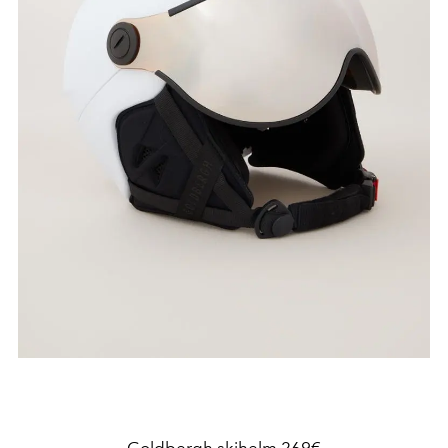
Goldbergh skihelm
269€