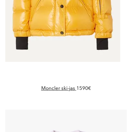
Moncler ski-jas
1590€