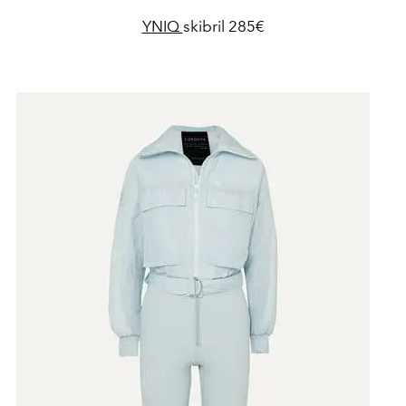
Y
NIQ
skibril 285€