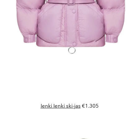
Ienki Ienki ski-jas
€1.305