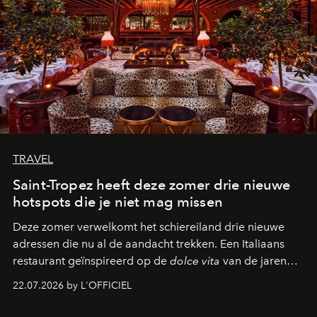
TRAVEL
Saint-Tropez heeft deze zomer drie nieuwe
hotspots die je niet mag missen
Deze zomer verwelkomt het schiereiland drie nieuwe
adressen die nu al de aandacht trekken. Een Italiaans
restaurant geïnspireerd op de
dolce vita
van de jaren
zestig, een Japanse hotspot die na zonsondergang
22.07.2026 by L'OFFICIEL
verandert in een bruisende ontmoetingsplek en de
legendarische Parijse club Raspoutine die eindelijk