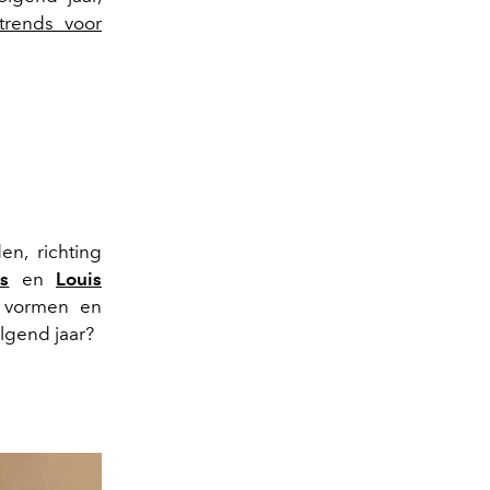
trends voor
n, richting
s
en
Louis
n vormen en
olgend jaar?