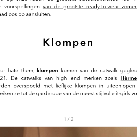
e voorspellingen
van de grootste ready-to-wear zomer
aadloos op aansluiten.
Klompen
or hate them,
klompen
komen van de catwalk geglede
2021. De catwalks van high end merken zoals
Hèrme
rden overspoeld met lieflijke klompen in uiteenlope
eiken ze tot de garderobe van de meest stijlvolle it-girls v
1
/
2