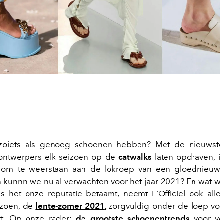
 zoiets als genoeg schoenen hebben? Met de nieuws
ontwerpers elk seizoen op
de
catwalks
laten opdraven, i
 om te weerstaan aan de lokroep van een gloednieuw
en kunnn we nu al verwachten voor het jaar 2021? En wat wo
s het onze reputatie betaamt, neemt L'Officiel ook al
zoen, de
lente-zomer 2021
,
zorgvuldig onder de loep vo
rt. Op onze rader:
de grootste schoenentrends
voor vo