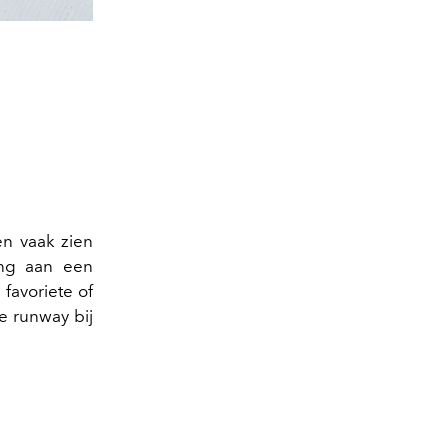
© Louis Vuit
en vaak zien
ing aan een
 favoriete of
e runway bij