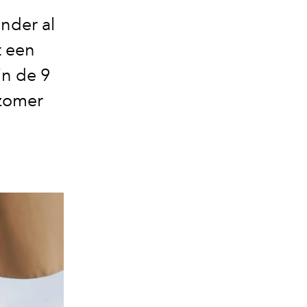
inder al
t een
jn de 9
-zomer