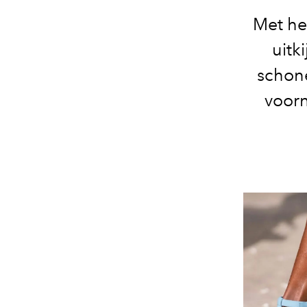
Met het
uitk
schone
voorn