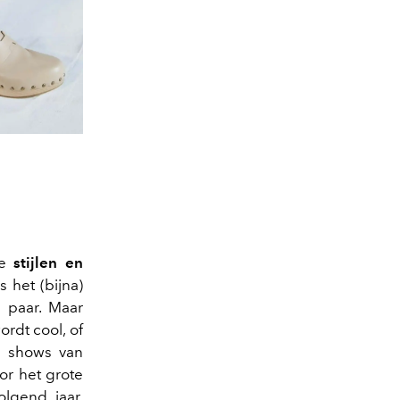
te
stijlen en
s het (bijna)
 paar. Maar
rdt cool, of
le shows van
or het grote
lgend jaar,