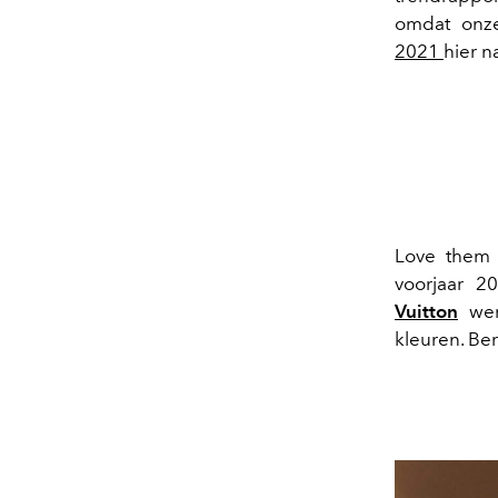
omdat onz
2021
hier n
Love them 
voorjaar 
Vuitton
we
kleuren. Ber