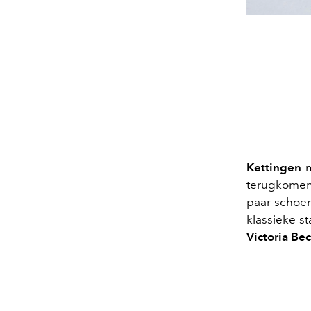
Kettingen
m
terugkomen
paar schoe
klassieke s
Victoria B