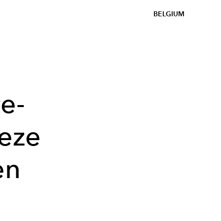
BELGIUM
e-
eze
en