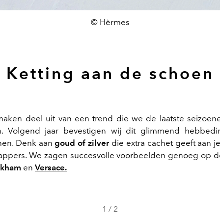
© Hèrmes
Ketting aan de schoen
aken deel uit van een trend die we de laatste seizoen
. Volgend jaar bevestigen wij dit glimmend hebbed
nen. Denk aan
goud of zilver
die extra cachet geeft aan je
tappers. We zagen succesvolle voorbeelden genoeg op d
eckham
en
Versace.
1
/
2