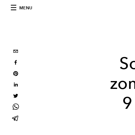
MENU
S
zo
9