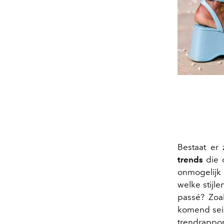
Bestaat er
trends
die 
onmogelijk
welke stijl
passé? Zoal
komend sei
trendrappo