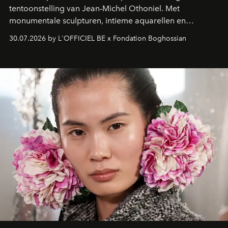
tentoonstelling van Jean-Michel Othoniel. Met
monumentale sculpturen, intieme aquarellen en
fonkelend Murano-glas creëert de Franse kunstenaar
30.07.2026 by L'OFFICIEL BE x Fondation Boghossian
een emotionele reis waarin elk werk de herinnering
oproept aan een ontmoeting, een bestemming of een
moment van verwondering.