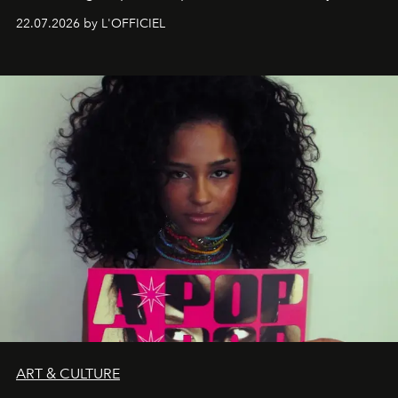
zestig, een Japanse hotspot die na zonsondergang
22.07.2026 by L'OFFICIEL
verandert in een bruisende ontmoetingsplek en de
legendarische Parijse club Raspoutine die eindelijk
neerstrijkt in Saint-Tropez. Dit zijn de nieuwe adressen
die deze zomer de toon zetten, van lange lunches tot
zwoele nachten.
ART & CULTURE