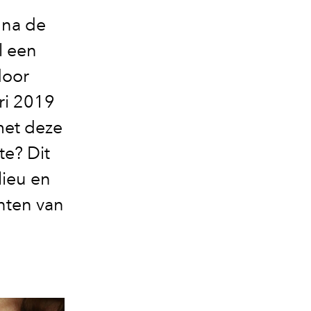
 na de
l een
door
ri 2019
met deze
te? Dit
lieu en
ënten van