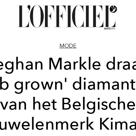
MODE
ghan Markle dra
ab grown' diaman
van het Belgische
juwelenmerk Kima