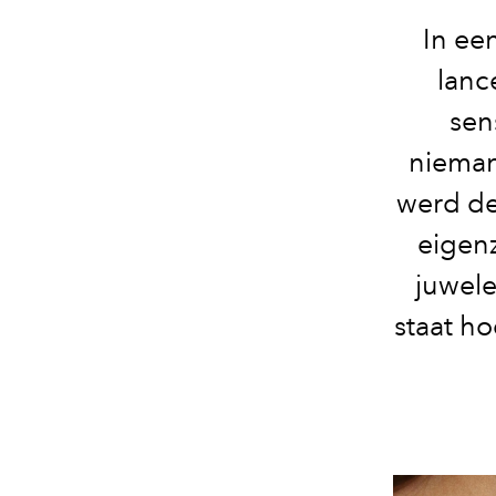
In ee
lanc
sen
nieman
werd de
eigenz
juwele
staat ho