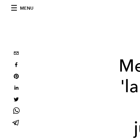
MENU
Me
'l