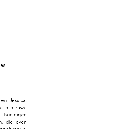
ges
 en Jessica,
 "een nieuwe
it hun eigen
n, die even