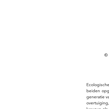
© 
Ecologische
beiden opge
generatie v
overtuigin