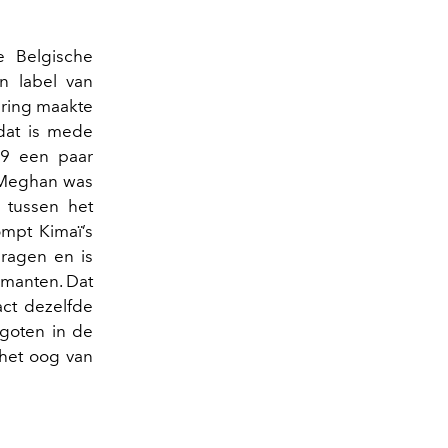
 Belgische
n label van
ering maakte
dat is mede
019 een paar
. Meghan was
 tussen het
ompt Kimaï’s
ragen en is
amanten. Dat
act dezelfde
egoten in de
 het oog van