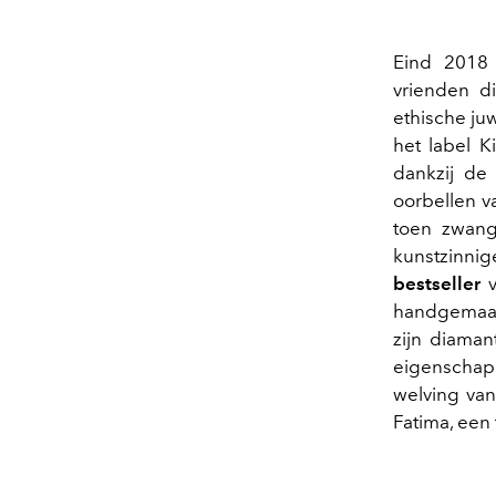
Eind 2018
vrienden d
ethische ju
het label 
dankzij d
oorbellen v
toen zwang
kunstzinnig
bestseller
v
handgemaakt
zijn diaman
eigenschapp
welving van
Fatima, een 