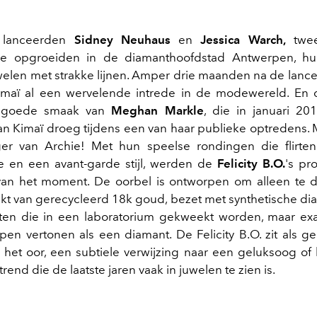
 lanceerden
Sidney Neuhaus
en
Jessica Warch,
twee
ie opgroeiden in de diamanthoofdstad Antwerpen, hu
welen met strakke lijnen. Amper drie maanden na de lanc
Kimaï al een wervelende intrede in de modewereld. En 
e goede smaak van
Meghan Markle
, die in januari 2
an Kimaï droeg tijdens een van haar publieke optredens
er van Archie! Met hun speelse rondingen die flirten
e en een avant-garde stijl, werden de
Felicity B.O.
's pr
an het moment. De oorbel is ontworpen om alleen te d
 van gerecycleerd 18k goud, bezet met synthetische di
ten die in een laboratorium gekweekt worden, maar ex
en vertonen als een diamant. De Felicity B.O. zit als g
 het oor, een subtiele verwijzing naar een geluksoog of
trend die de laatste jaren vaak in juwelen te zien is.