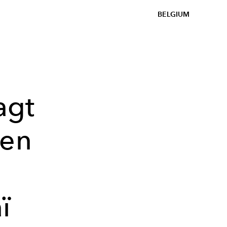
BELGIUM
agt
ten
ï