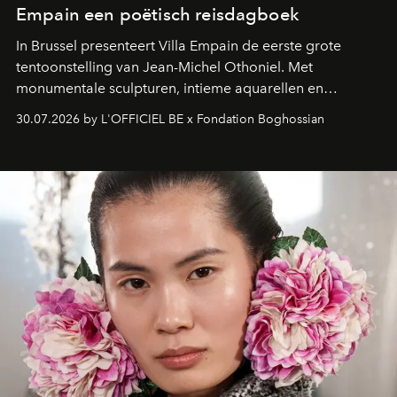
Empain een poëtisch reisdagboek
In Brussel presenteert Villa Empain de eerste grote
tentoonstelling van Jean-Michel Othoniel. Met
monumentale sculpturen, intieme aquarellen en
fonkelend Murano-glas creëert de Franse kunstenaar
30.07.2026 by L'OFFICIEL BE x Fondation Boghossian
een emotionele reis waarin elk werk de herinnering
oproept aan een ontmoeting, een bestemming of een
moment van verwondering.