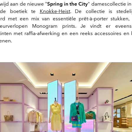
wijd aan de nieuwe "
Spring in the City
" damescollectie i
 de boetiek te
Knokke-Heist
. De collectie is stedel
erd met een mix van essentiële prêt-à-porter stukken,
kleurverlopen Monogram prints. Je vindt er eveens
nten met raffia-afwerking en een reeks accessoires en
enen.