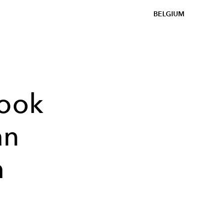
BELGIUM
 ook
an
n