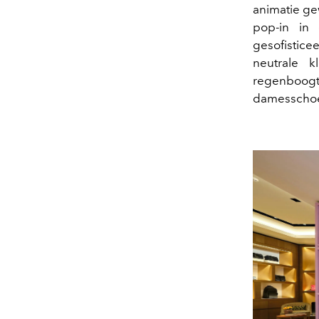
animatie ge
pop-in in
gesofistice
neutrale 
regenboogti
damesscho