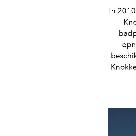
In 2010
Kno
badp
opn
beschik
Knokke