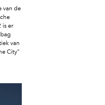
e van de
sche
is er
 bag
tiek van
e City"