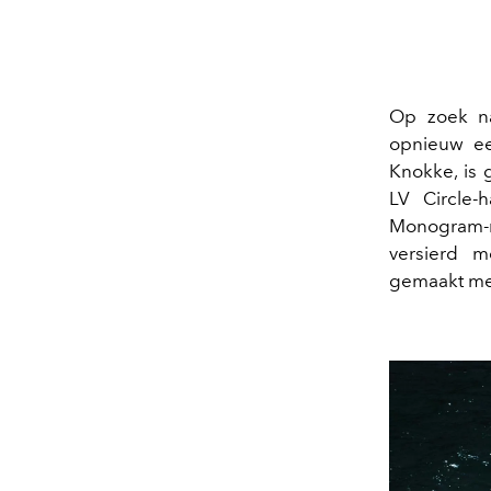
Op zoek n
opnieuw ee
Knokke, is 
LV Circle-
Monogram-mo
versierd 
gemaakt met