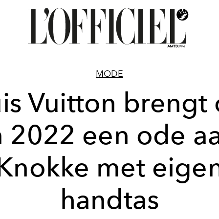
MODE
is Vuitton brengt
n 2022 een ode a
Knokke met eige
handtas