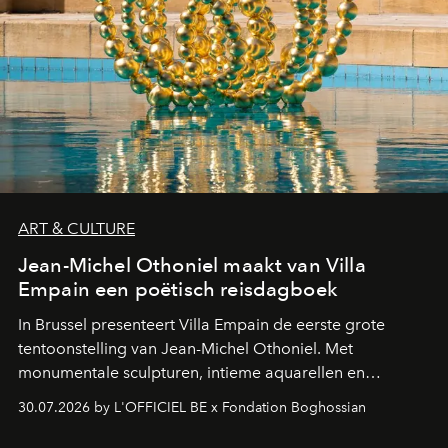
ART & CULTURE
Jean-Michel Othoniel maakt van Villa
Empain een poëtisch reisdagboek
In Brussel presenteert Villa Empain de eerste grote
tentoonstelling van Jean-Michel Othoniel. Met
monumentale sculpturen, intieme aquarellen en
fonkelend Murano-glas creëert de Franse kunstenaar
30.07.2026 by L'OFFICIEL BE x Fondation Boghossian
een emotionele reis waarin elk werk de herinnering
oproept aan een ontmoeting, een bestemming of een