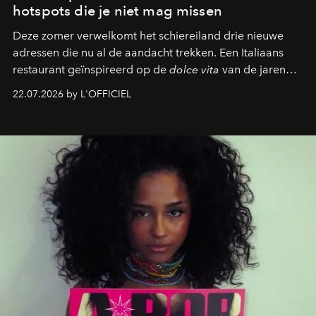
hotspots die je niet mag missen
Deze zomer verwelkomt het schiereiland drie nieuwe
adressen die nu al de aandacht trekken. Een Italiaans
restaurant geïnspireerd op de
dolce vita
van de jaren
zestig, een Japanse hotspot die na zonsondergang
22.07.2026 by L'OFFICIEL
verandert in een bruisende ontmoetingsplek en de
legendarische Parijse club Raspoutine die eindelijk
neerstrijkt in Saint-Tropez. Dit zijn de nieuwe adressen
die deze zomer de toon zetten, van lange lunches tot
zwoele nachten.