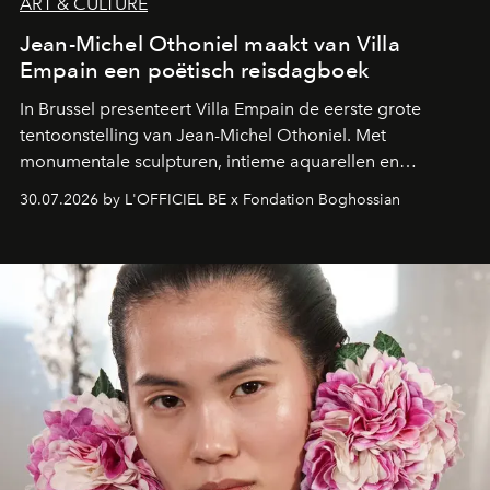
ART & CULTURE
Jean-Michel Othoniel maakt van Villa
Empain een poëtisch reisdagboek
In Brussel presenteert Villa Empain de eerste grote
tentoonstelling van Jean-Michel Othoniel. Met
monumentale sculpturen, intieme aquarellen en
fonkelend Murano-glas creëert de Franse kunstenaar
30.07.2026 by L'OFFICIEL BE x Fondation Boghossian
een emotionele reis waarin elk werk de herinnering
oproept aan een ontmoeting, een bestemming of een
moment van verwondering.