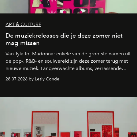
ART & CULTURE
De muziekreleases die je deze zomer niet
mag missen
Van Tyla tot Madonna: enkele van de grootste namen uit
de pop-, R&B- en soulwereld zijn deze zomer terug met
nieuwe muziek. Langverwachte albums, verrassende
comebacks en veelbelovende nieuwe projecten: dit zijn
28.07.2026 by Lesly Conde
de releases die je niet mag missen.