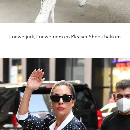
Loewe-jurk, Loewe-riem en Pleaser Shoes-hakken