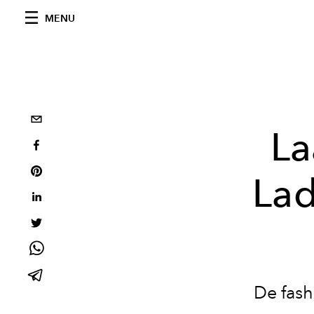
MENU
La
Lad
De fas