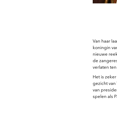
Van haar la
koningin va
nieuwe reek
de zangeres
verlaten te
Het is zeke
gezicht van
van preside
spelen als P