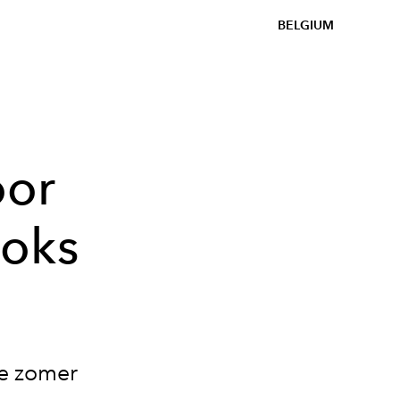
BELGIUM
oor
ooks
e zomer