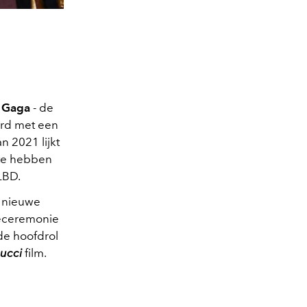
 Gaga
- de
erd met een
n 2021 lijkt
 te hebben
LBD.
t nieuwe
ieceremonie
de hoofdrol
ucci
film.