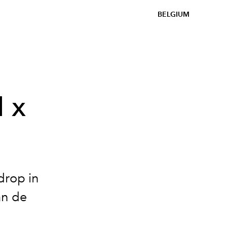
BELGIUM
M x
drop in
an de