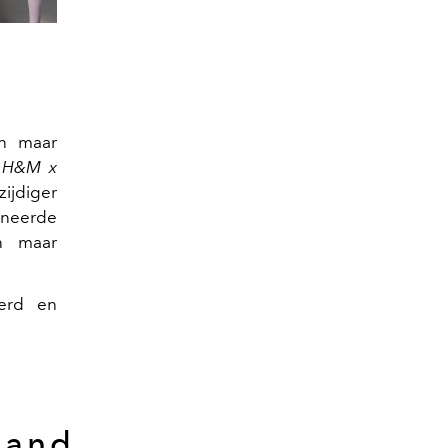
en maar
e
H&M x
zijdiger
ineerde
en maar
eerd en
 hand