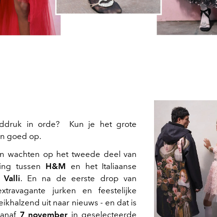
loeddruk in orde? Kun je het grote
n goed op.
 wachten op het tweede deel van
ing tussen
H&M
en het Italiaanse
 Valli
. En na de eerste drop van
travagante jurken en feestelijke
ikhalzend uit naar nieuws - en dat is
 vanaf
7 november
in geselecteerde