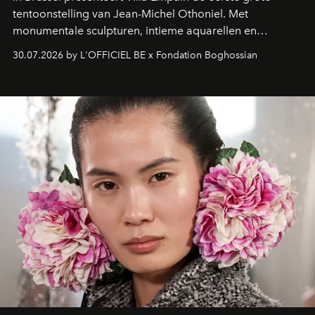
tentoonstelling van Jean-Michel Othoniel. Met
monumentale sculpturen, intieme aquarellen en
fonkelend Murano-glas creëert de Franse kunstenaar
30.07.2026 by L'OFFICIEL BE x Fondation Boghossian
een emotionele reis waarin elk werk de herinnering
oproept aan een ontmoeting, een bestemming of een
moment van verwondering.