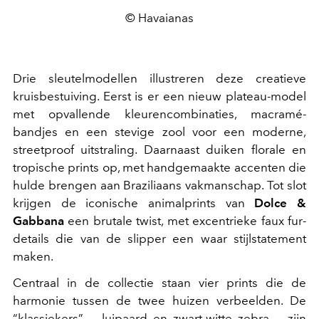
© Havaianas
Drie sleutelmodellen illustreren deze creatieve
kruisbestuiving. Eerst is er een nieuw plateau-model
met opvallende kleurencombinaties, macramé-
bandjes en een stevige zool voor een moderne,
streetproof uitstraling. Daarnaast duiken florale en
tropische prints op, met handgemaakte accenten die
hulde brengen aan Braziliaans vakmanschap. Tot slot
krijgen de iconische animalprints van
Dolce &
Gabbana
een brutale twist, met excentrieke faux fur-
details die van de slipper een waar stijlstatement
maken.
Centraal in de collectie staan vier prints die de
harmonie tussen de twee huizen verbeelden. De
“klassiekers” — luipaard en zwart-witte zebra — zijn