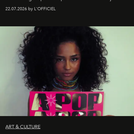
zestig, een Japanse hotspot die na zonsondergang
22.07.2026 by L'OFFICIEL
verandert in een bruisende ontmoetingsplek en de
legendarische Parijse club Raspoutine die eindelijk
neerstrijkt in Saint-Tropez. Dit zijn de nieuwe adressen
die deze zomer de toon zetten, van lange lunches tot
zwoele nachten.
ART & CULTURE