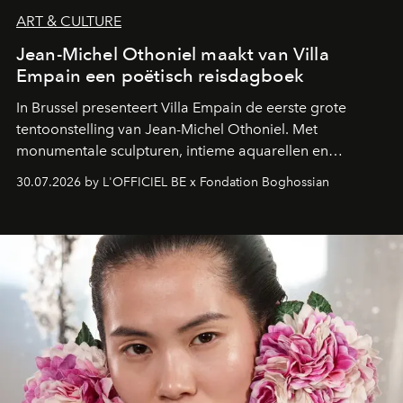
ART & CULTURE
Jean-Michel Othoniel maakt van Villa
Empain een poëtisch reisdagboek
In Brussel presenteert Villa Empain de eerste grote
tentoonstelling van Jean-Michel Othoniel. Met
monumentale sculpturen, intieme aquarellen en
fonkelend Murano-glas creëert de Franse kunstenaar
30.07.2026 by L'OFFICIEL BE x Fondation Boghossian
een emotionele reis waarin elk werk de herinnering
oproept aan een ontmoeting, een bestemming of een
moment van verwondering.