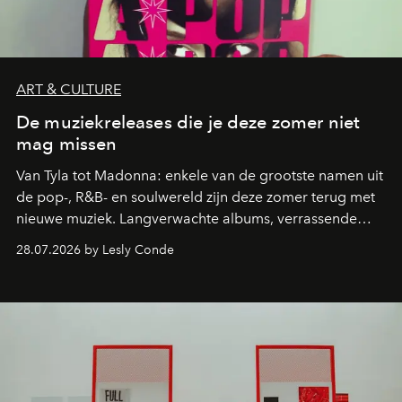
ART & CULTURE
De muziekreleases die je deze zomer niet
mag missen
Van Tyla tot Madonna: enkele van de grootste namen uit
de pop-, R&B- en soulwereld zijn deze zomer terug met
nieuwe muziek. Langverwachte albums, verrassende
comebacks en veelbelovende nieuwe projecten: dit zijn
28.07.2026 by Lesly Conde
de releases die je niet mag missen.