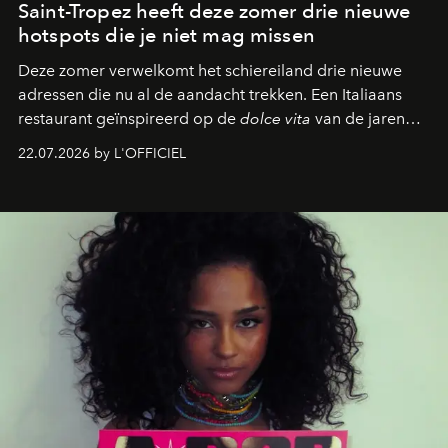
Saint-Tropez heeft deze zomer drie nieuwe
hotspots die je niet mag missen
Deze zomer verwelkomt het schiereiland drie nieuwe
adressen die nu al de aandacht trekken. Een Italiaans
restaurant geïnspireerd op de
dolce vita
van de jaren
zestig, een Japanse hotspot die na zonsondergang
22.07.2026 by L'OFFICIEL
verandert in een bruisende ontmoetingsplek en de
legendarische Parijse club Raspoutine die eindelijk
neerstrijkt in Saint-Tropez. Dit zijn de nieuwe adressen
die deze zomer de toon zetten, van lange lunches tot
zwoele nachten.