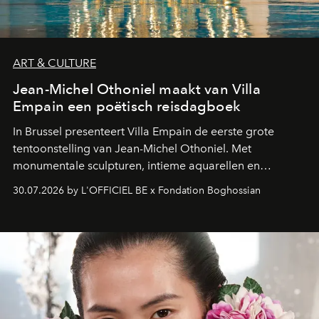
ART & CULTURE
Jean-Michel Othoniel maakt van Villa
Empain een poëtisch reisdagboek
In Brussel presenteert Villa Empain de eerste grote
tentoonstelling van Jean-Michel Othoniel. Met
monumentale sculpturen, intieme aquarellen en
fonkelend Murano-glas creëert de Franse kunstenaar
30.07.2026 by L'OFFICIEL BE x Fondation Boghossian
een emotionele reis waarin elk werk de herinnering
oproept aan een ontmoeting, een bestemming of een
moment van verwondering.