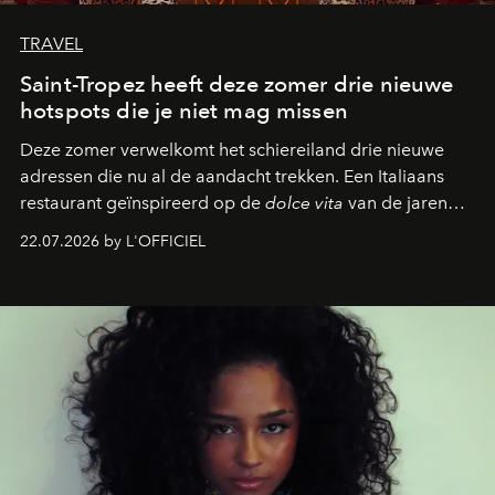
TRAVEL
Saint-Tropez heeft deze zomer drie nieuwe
hotspots die je niet mag missen
Deze zomer verwelkomt het schiereiland drie nieuwe
adressen die nu al de aandacht trekken. Een Italiaans
restaurant geïnspireerd op de
dolce vita
van de jaren
zestig, een Japanse hotspot die na zonsondergang
22.07.2026 by L'OFFICIEL
verandert in een bruisende ontmoetingsplek en de
legendarische Parijse club Raspoutine die eindelijk
neerstrijkt in Saint-Tropez. Dit zijn de nieuwe adressen
die deze zomer de toon zetten, van lange lunches tot
zwoele nachten.