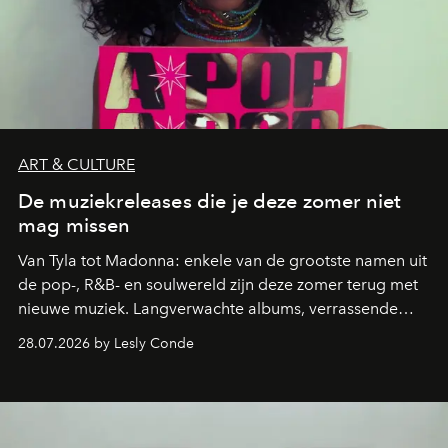
ART & CULTURE
De muziekreleases die je deze zomer niet
mag missen
Van Tyla tot Madonna: enkele van de grootste namen uit
de pop-, R&B- en soulwereld zijn deze zomer terug met
nieuwe muziek. Langverwachte albums, verrassende
comebacks en veelbelovende nieuwe projecten: dit zijn
28.07.2026 by Lesly Conde
de releases die je niet mag missen.