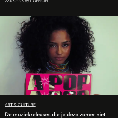
22.07.2026 by L'OFFICIEL
verandert in een bruisende ontmoetingsplek en de
legendarische Parijse club Raspoutine die eindelijk
neerstrijkt in Saint-Tropez. Dit zijn de nieuwe adressen
die deze zomer de toon zetten, van lange lunches tot
zwoele nachten.
ART & CULTURE
De muziekreleases die je deze zomer niet