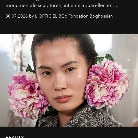
monumentale sculpturen, intieme aquarellen en
fonkelend Murano-glas creëert de Franse kunstenaar
30.07.2026 by L'OFFICIEL BE x Fondation Boghossian
een emotionele reis waarin elk werk de herinnering
oproept aan een ontmoeting, een bestemming of een
moment van verwondering.
BEAUTY