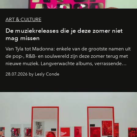
ART & CULTURE
De muziekreleases die je deze zomer niet
mag missen
Van Tyla tot Madonna: enkele van de grootste namen uit
de pop-, R&B- en soulwereld zijn deze zomer terug met
nieuwe muziek. Langverwachte albums, verrassende
comebacks en veelbelovende nieuwe projecten: dit zijn
28.07.2026 by Lesly Conde
de releases die je niet mag missen.