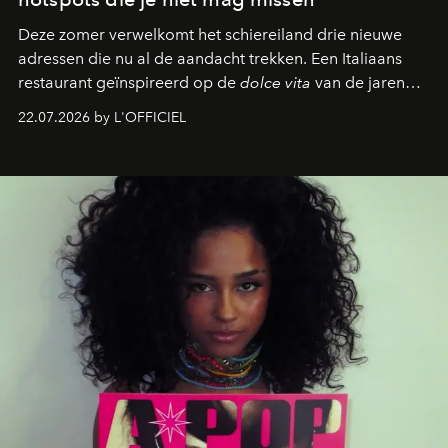
Deze zomer verwelkomt het schiereiland drie nieuwe
adressen die nu al de aandacht trekken. Een Italiaans
restaurant geïnspireerd op de
dolce vita
van de jaren
zestig, een Japanse hotspot die na zonsondergang
22.07.2026 by L'OFFICIEL
verandert in een bruisende ontmoetingsplek en de
legendarische Parijse club Raspoutine die eindelijk
neerstrijkt in Saint-Tropez. Dit zijn de nieuwe adressen
die deze zomer de toon zetten, van lange lunches tot
zwoele nachten.