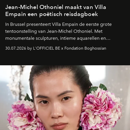
Jean-Michel Othoniel maakt van Villa
Empain een poëtisch reisdagboek
In Brussel presenteert Villa Empain de eerste grote
tentoonstelling van Jean-Michel Othoniel. Met
monumentale sculpturen, intieme aquarellen en
fonkelend Murano-glas creëert de Franse kunstenaar
30.07.2026 by L'OFFICIEL BE x Fondation Boghossian
een emotionele reis waarin elk werk de herinnering
oproept aan een ontmoeting, een bestemming of een
moment van verwondering.