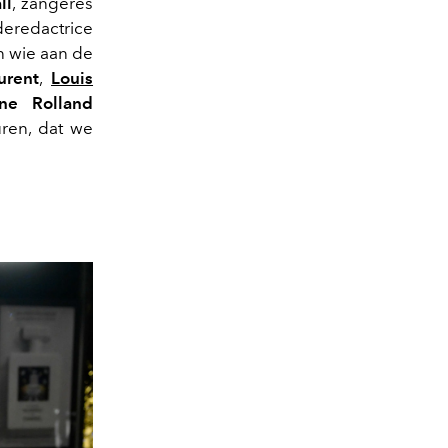
ll
, zangeres
deredactrice
En wie aan de
urent
,
Louis
ne Rolland
ren, dat we