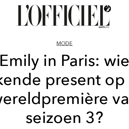
MODE
Emily in Paris: wi
kende present op
ereldpremière v
seizoen 3?