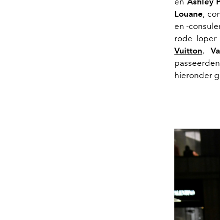
en
Ashley P
Louane
, co
en -consul
rode loper
Vuitton
,
Va
passeerden
hieronder g