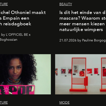
LTURE
BEAUTY
chel Othoniel maakt
Is dit het einde van 
la Empain een
mascara? Waarom st
h reisdagboek
meer mensen kiezen
natuurlijke wimpers
 by L'OFFICIEL BE x
 Boghossian
21.07.2026 by Pauline Borgo
LTURE
MODE