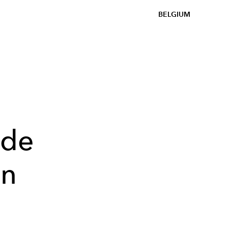
BELGIUM
e
 de
an