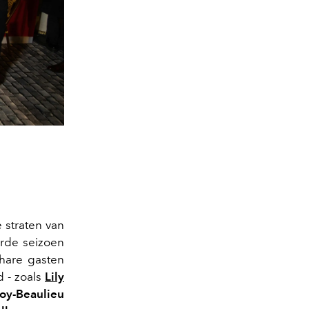
 straten van
erde seizoen
chare gasten
d - zoals
Lily
roy-Beaulieu