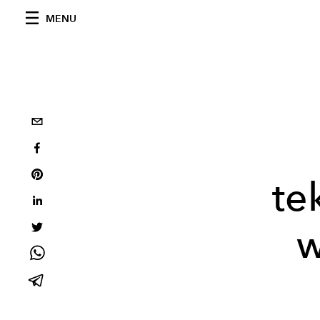
MENU
te
w