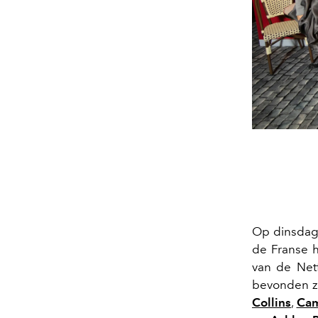
Op dinsdag
de Franse h
van de Netf
bevonden zi
Collins
,
Cam