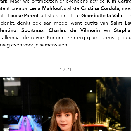
ark
. Maar we ontmoetten er eveneens actrice
Kim Cattra
ntent creator
Léna Mahfouf
, styliste
Cristina Cordula
, mo
ente
Louise Parent
, artistiek directeur
Giambattista Valli
... 
 denkt, denkt ook aan mode, want outfits van
Saint La
lentino
,
Sportmax
,
Charles de Vilmorin
en
Stépha
 allemaal de revue. Kortom: een erg glamoureus gebeu
raag even voor je samenvaten.
1
/
21