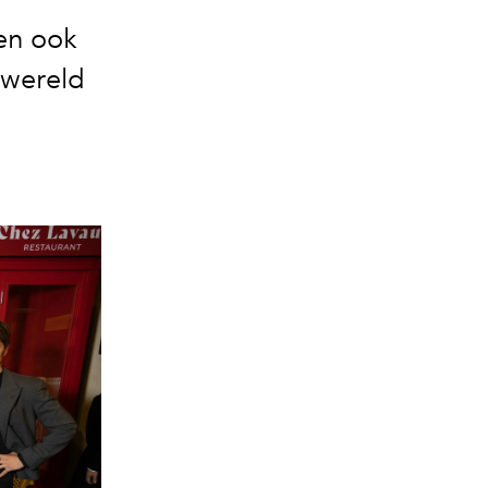
ten ook
ywereld