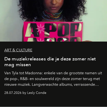
ART & CULTURE
De muziekreleases die je deze zomer niet
mag missen
Van Tyla tot Madonna: enkele van de grootste namen uit
de pop-, R&B- en soulwereld zijn deze zomer terug met
nieuwe muziek. Langverwachte albums, verrassende
comebacks en veelbelovende nieuwe projecten: dit zijn
28.07.2026 by Lesly Conde
de releases die je niet mag missen.