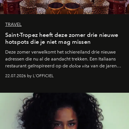
TRAVEL
Saint-Tropez heeft deze zomer drie nieuwe
hotspots die je niet mag missen
Deze zomer verwelkomt het schiereiland drie nieuwe
adressen die nu al de aandacht trekken. Een Italiaans
restaurant geïnspireerd op de
dolce vita
van de jaren
zestig, een Japanse hotspot die na zonsondergang
22.07.2026 by L'OFFICIEL
verandert in een bruisende ontmoetingsplek en de
legendarische Parijse club Raspoutine die eindelijk
neerstrijkt in Saint-Tropez. Dit zijn de nieuwe adressen
die deze zomer de toon zetten, van lange lunches tot
zwoele nachten.