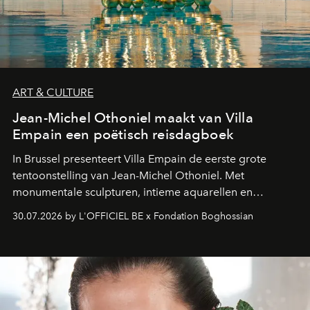
ART & CULTURE
Jean-Michel Othoniel maakt van Villa
Empain een poëtisch reisdagboek
In Brussel presenteert Villa Empain de eerste grote
tentoonstelling van Jean-Michel Othoniel. Met
monumentale sculpturen, intieme aquarellen en
fonkelend Murano-glas creëert de Franse kunstenaar
30.07.2026 by L'OFFICIEL BE x Fondation Boghossian
een emotionele reis waarin elk werk de herinnering
oproept aan een ontmoeting, een bestemming of een
moment van verwondering.