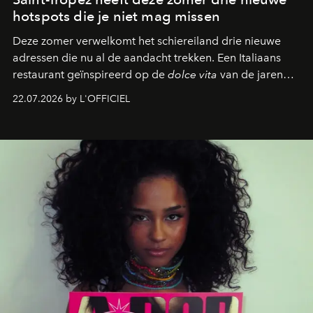
hotspots die je niet mag missen
Deze zomer verwelkomt het schiereiland drie nieuwe
adressen die nu al de aandacht trekken. Een Italiaans
restaurant geïnspireerd op de
dolce vita
van de jaren
zestig, een Japanse hotspot die na zonsondergang
22.07.2026 by L'OFFICIEL
verandert in een bruisende ontmoetingsplek en de
legendarische Parijse club Raspoutine die eindelijk
neerstrijkt in Saint-Tropez. Dit zijn de nieuwe adressen
die deze zomer de toon zetten, van lange lunches tot
zwoele nachten.