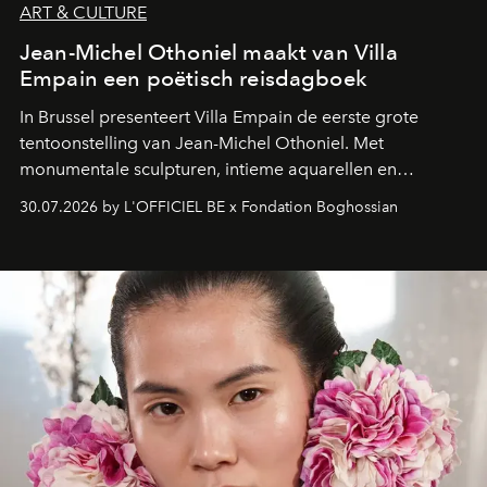
ART & CULTURE
Jean-Michel Othoniel maakt van Villa
Empain een poëtisch reisdagboek
In Brussel presenteert Villa Empain de eerste grote
tentoonstelling van Jean-Michel Othoniel. Met
monumentale sculpturen, intieme aquarellen en
fonkelend Murano-glas creëert de Franse kunstenaar
30.07.2026 by L'OFFICIEL BE x Fondation Boghossian
een emotionele reis waarin elk werk de herinnering
oproept aan een ontmoeting, een bestemming of een
moment van verwondering.