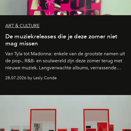
ART & CULTURE
De muziekreleases die je deze zomer niet
mag missen
Van Tyla tot Madonna: enkele van de grootste namen uit
de pop-, R&B- en soulwereld zijn deze zomer terug met
nieuwe muziek. Langverwachte albums, verrassende
comebacks en veelbelovende nieuwe projecten: dit zijn
28.07.2026 by Lesly Conde
de releases die je niet mag missen.